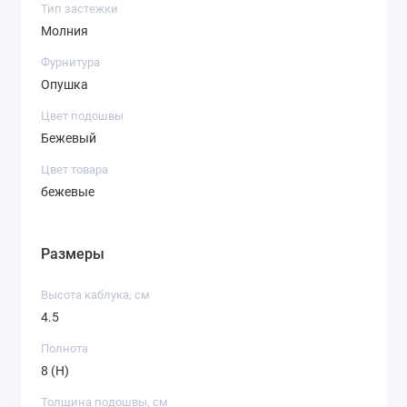
Тип застежки
Молния
Фурнитура
Опушка
Цвет подошвы
Бежевый
Цвет товара
бежевые
Размеры
Высота каблука, см
4.5
Полнота
8 (H)
Толщина подошвы, см