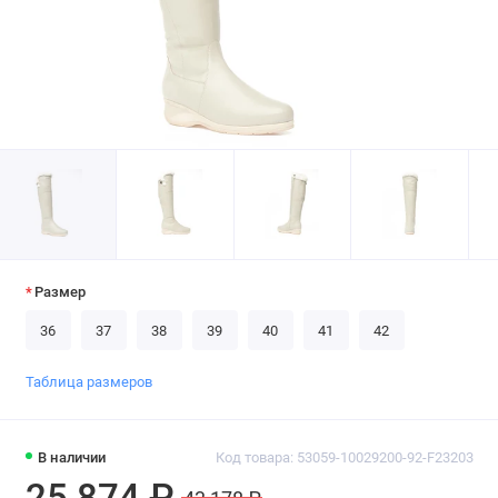
Размер
36
37
38
39
40
41
42
Таблица размеров
В наличии
Код товара: 53059-10029200-92-F23203
25 874 ₽