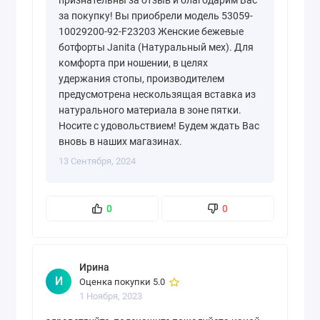
признательны за отзыв и благодарим Вас
за покупку! Вы приобрели модель 53059-
10029200-92-F23203 Женские бежевые
ботфорты Janita (Натуральный мех). Для
комфорта при ношении, в целях
удержания стопы, производителем
предусмотрена нескользящая вставка из
натурального материала в зоне пятки.
Носите с удовольствием! Будем ждать Вас
вновь в наших магазинах.
13 Сентября, 2024
0
0
Ирина
И
Оценка покупки 5.0
1 Ноября, 2023