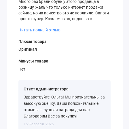
Много раз брали обувь у этого продавца в
розницу, жаль что только интернет продажи
сейчас, но на качество это не повлияло. Сапоги
просто супер. Кожа мягкая, подошва с
нанесением названия марки. Есть с чем
Читать полный отзыв
сравнить. Сейчас на одном из маркетплейсов
торгуют аналогичной обувью цена такая же,
Плюсы товара
качество не сравнимо хуже.
Оригинал
Минусы товара
Нет
Ответ администратора
Здравствуйте, Ольга! Мы признательны за
высокую оценку. Ваши положительные
отзывы — лучшая награда для нас.
Благодарим Вас за покупку!
16 Февраля, 2026