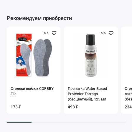
Рекомендуем приобрести
Стельки войлок CORBBY
Пропитка Water Based
Сте
Filc
Protector Tarrago
лат
(бесцветный), 125 мл
(бе
173 ₽
498 ₽
234