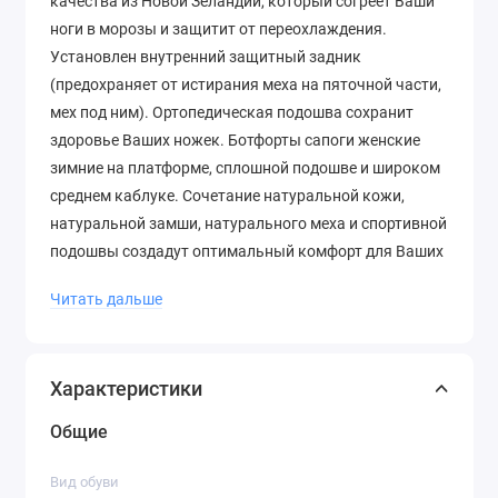
качества из Новой Зеландии, который согреет Ваши
ноги в морозы и защитит от переохлаждения.
Установлен внутренний защитный задник
(предохраняет от истирания меха на пяточной части,
мех под ним). Ортопедическая подошва сохранит
здоровье Ваших ножек. Ботфорты сапоги женские
зимние на платформе, сплошной подошве и широком
среднем каблуке. Сочетание натуральной кожи,
натуральной замши, натурального меха и спортивной
подошвы создадут оптимальный комфорт для Ваших
прогулок. Ботфорты зимние сапоги женские на
Читать дальше
нескользящей подошве.
Характеристики
Общие
Вид обуви