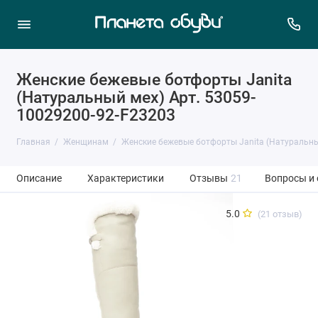
Женские бежевые ботфорты Janita
(Натуральный мех) Арт. 53059-
10029200-92-F23203
Главная
Женщинам
Женские бежевые ботфорты Janita (Натуральны
Описание
Характеристики
Отзывы
21
Вопросы и
5.0
(21 отзыв)