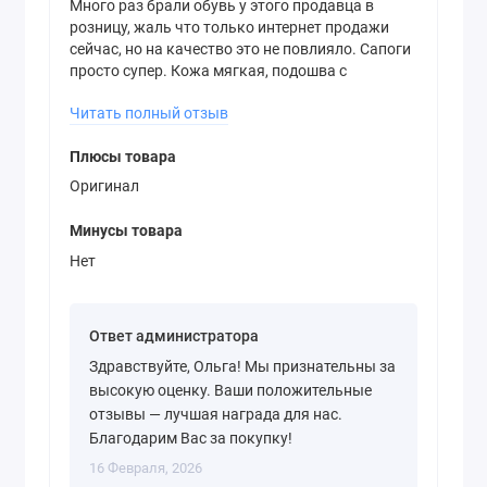
Много раз брали обувь у этого продавца в
розницу, жаль что только интернет продажи
сейчас, но на качество это не повлияло. Сапоги
просто супер. Кожа мягкая, подошва с
нанесением названия марки. Есть с чем
Читать полный отзыв
сравнить. Сейчас на одном из маркетплейсов
торгуют аналогичной обувью цена такая же,
Плюсы товара
качество не сравнимо хуже.
Оригинал
Минусы товара
Нет
Ответ администратора
Здравствуйте, Ольга! Мы признательны за
высокую оценку. Ваши положительные
отзывы — лучшая награда для нас.
Благодарим Вас за покупку!
16 Февраля, 2026