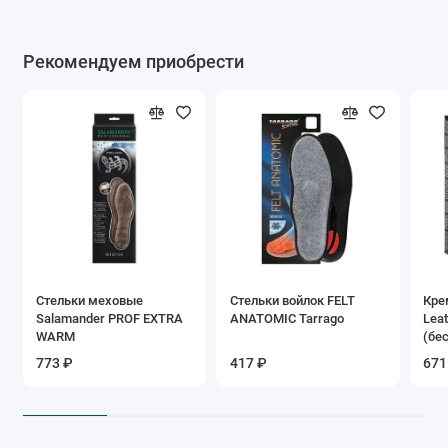
Рекомендуем приобрести
Стельки меховые
Стельки войлок FELT
Кре
Salamander PROF EXTRA
ANATOMIC Tarrago
Lea
WARM
(бе
773 ₽
417 ₽
671