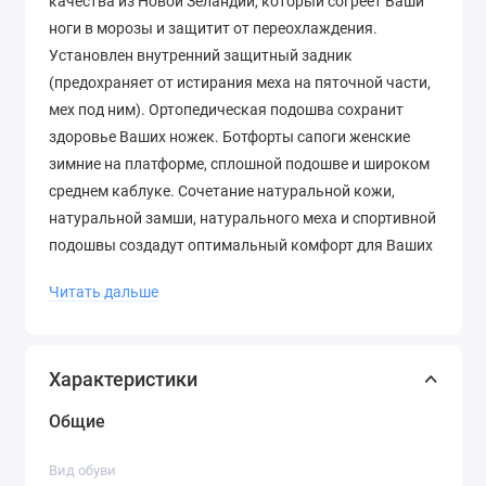
качества из Новой Зеландии, который согреет Ваши
ноги в морозы и защитит от переохлаждения.
Установлен внутренний защитный задник
(предохраняет от истирания меха на пяточной части,
мех под ним). Ортопедическая подошва сохранит
здоровье Ваших ножек. Ботфорты сапоги женские
зимние на платформе, сплошной подошве и широком
среднем каблуке. Сочетание натуральной кожи,
натуральной замши, натурального меха и спортивной
подошвы создадут оптимальный комфорт для Ваших
прогулок. Ботфорты зимние сапоги женские на
Читать дальше
нескользящей подошве.
Характеристики
Общие
Вид обуви