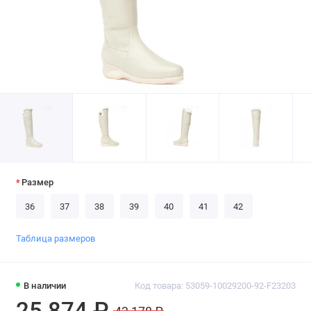
Размер
36
37
38
39
40
41
42
Таблица размеров
В наличии
Код товара: 53059-10029200-92-F23203
25 874 ₽