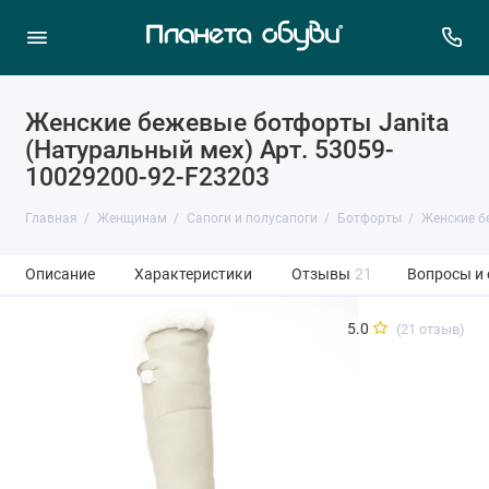
Женские бежевые ботфорты Janita
(Натуральный мех) Арт. 53059-
10029200-92-F23203
Главная
Женщинам
Сапоги и полусапоги
Ботфорты
Женские б
Описание
Характеристики
Отзывы
21
Вопросы и
5.0
(21 отзыв)