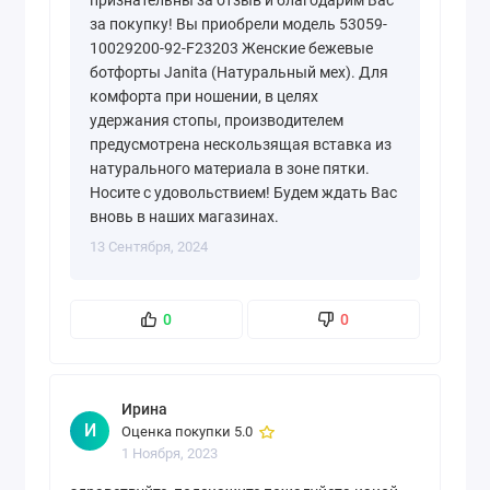
признательны за отзыв и благодарим Вас
за покупку! Вы приобрели модель 53059-
10029200-92-F23203 Женские бежевые
ботфорты Janita (Натуральный мех). Для
комфорта при ношении, в целях
удержания стопы, производителем
предусмотрена нескользящая вставка из
натурального материала в зоне пятки.
Носите с удовольствием! Будем ждать Вас
вновь в наших магазинах.
13 Сентября, 2024
0
0
Ирина
И
Оценка покупки 5.0
1 Ноября, 2023