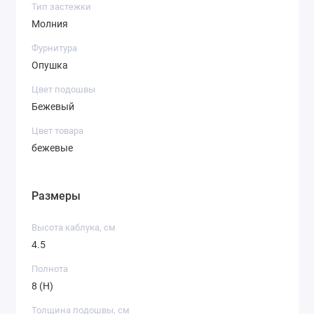
Тип застежки
Молния
Фурнитура
Опушка
Цвет подошвы
Бежевый
Цвет товара
бежевые
Размеры
Высота каблука, см
4.5
Полнота
8 (H)
Толщина подошвы, см