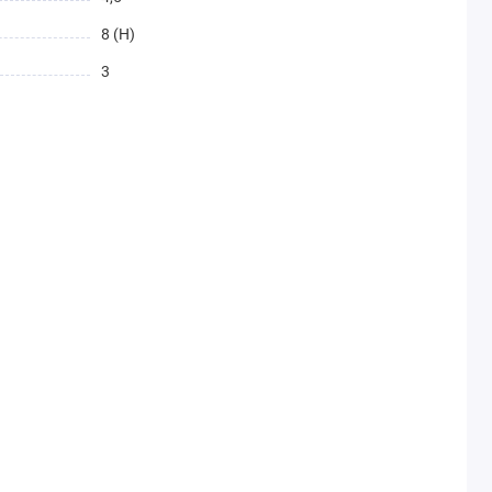
8 (H)
3