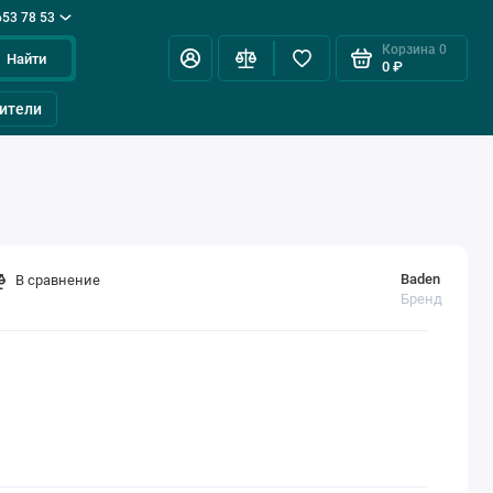
653 78 53
Корзина
0
Найти
0 ₽
ители
Baden
В сравнение
Бренд