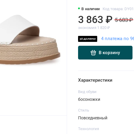
В наличии
Код товара: DY01
3 863 ₽
5 683 ₽
экономия 1 820 ₽
4 платежа по 9
В корзину
Характеристики
Вид обуви
босоножки
Стиль
Повседневный
Технология