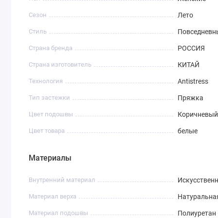
Сезон
Лето
Стиль
Повседневн
Страна бренда
РОССИЯ
Страна изготовитель
КИТАЙ
Технология
Antistress
Тип застежки
Пряжка
Цвет подошвы
Коричневый
Цвет товара
белые
Материалы
Внутренний материал
Искусствен
Материал верха
Натуральна
Материал подошвы
Полиуретан 