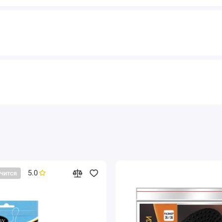
5.0
нчится