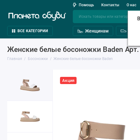
Помощь
Контакты
О нас
В
Женщинам
Мужч
ВСЕ КАТЕГОРИИ
Женские белые босоножки Baden Арт.
Главная
Босоножки
Женские белые босоножки Baden
Акция