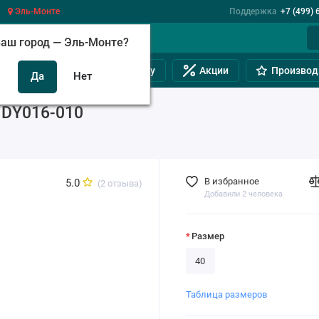
Эль-Монте
Поддержка
+7 (499) 
аш город —
Эль-Монте
?
инам
Обувь на полную ногу
Акции
Производ
 DY016-010
В избранное
5.0
(2 отзыва)
Добавили 2 человека
Размер
40
Таблица размеров