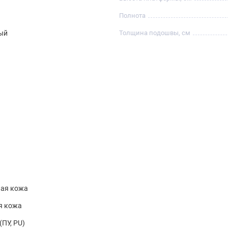
Полнота
ый
Толщина подошвы, см
ная кожа
я кожа
(ПУ, PU)