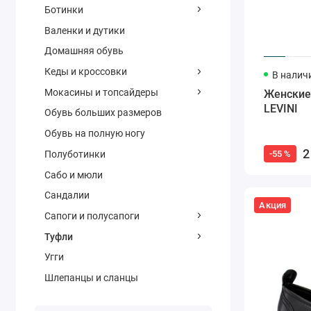
Ботинки
Валенки и дутики
Домашняя обувь
Кеды и кроссовки
В налич
Мокасины и топсайдеры
Женские
LEVINI
Обувь больших размеров
Обувь на полную ногу
2
Полуботинки
-55 %
Сабо и мюли
Сандалии
Акция
Сапоги и полусапоги
Туфли
Угги
Шлепанцы и сланцы