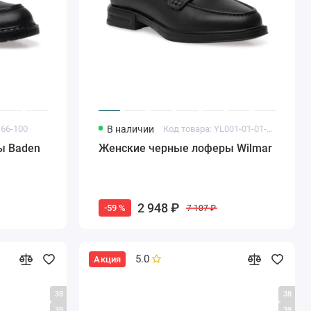
166-100
В наличии
Код товара: YL001-01-01-SP
ы Baden
Женские черные лоферы Wilmar
2 948 ₽
-59 %
7 107 ₽
5.0
Акция
38
38
39
39