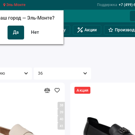
Эль-Монте
Поддержка
+7 (499) 
аш город —
Эль-Монте
?
инам
Обувь на полную ногу
Акции
Производ
Акция
38
39
40
41