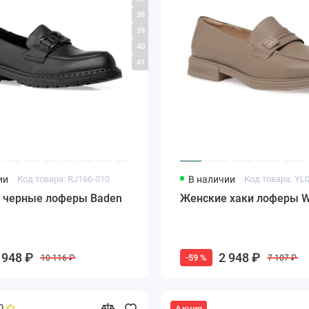
38
39
40
41
ии
Код товара: RJ166-010
В наличии
 черные лоферы Baden
Женские хаки лоферы W
 948 ₽
2 948 ₽
-59 %
10 116 ₽
7 107 ₽
0
Акция