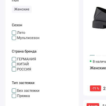
Пол
Женские
Сезон
Лето
Мультисезон
Страна бренда
ГЕРМАНИЯ
В налич
КИТАЙ
Женские
РОССИЯ
Тип застежки
2
-71 %
Без застежки
Пряжка
5.
Акция