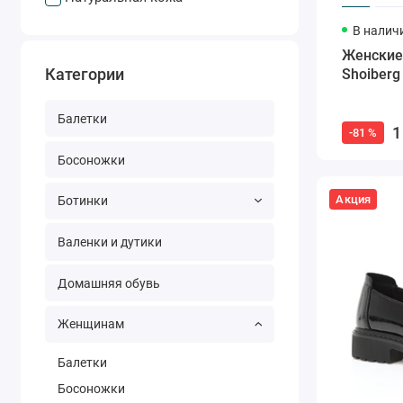
В налич
Женские
Категории
Shoiberg
Балетки
1
-81 %
Босоножки
Акция
Ботинки
Валенки и дутики
Домашняя обувь
Женщинам
Балетки
Босоножки