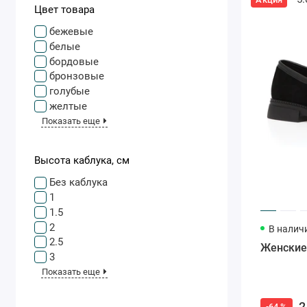
Цвет товара
бежевые
белые
бордовые
бронзовые
голубые
желтые
Показать еще
Высота каблука, см
Без каблука
1
1.5
2
В налич
2.5
Женские
3
Показать еще
2
-64 %