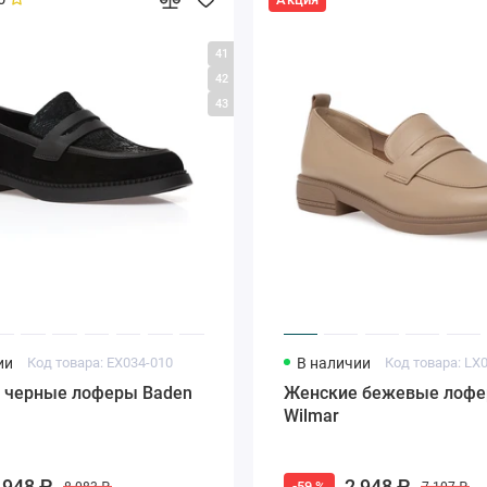
41
42
43
ии
Код товара: EX034-010
В наличии
 черные лоферы Baden
Женские бежевые лоф
Wilmar
 948 ₽
2 948 ₽
-59 %
8 083 ₽
7 107 ₽