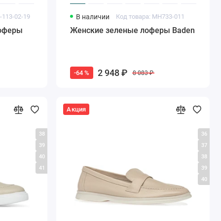
-113-02-19
В наличии
Код товара: MH733-011
оферы
Женские зеленые лоферы Baden
2 948 ₽
-64 %
8 083 ₽
Акция
38
36
39
37
40
38
41
39
40