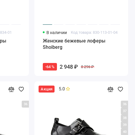
4834-01
В наличии
Код товара: 830-113-01-04
еры
Женские бежевые лоферы
Shoiberg
2 948 ₽
-64 %
8 296 ₽
5.0
Акция
36
36
37
38
39
40