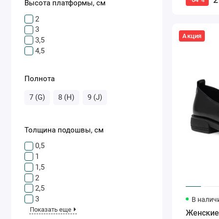
Высота платформы, см
2
3
Акция
3,5
4,5
Полнота
7 (G)
8 (H)
9 (J)
Толщина подошвы, см
0,5
1
1,5
2
2,5
3
В налич
Показать еще
Женские