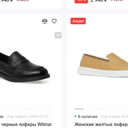
Акция
40
ии
Код товара: LX004-01-01-KU
В наличии
Код товара: 81
 черные лоферы Wilmar
Женские желтые лофер