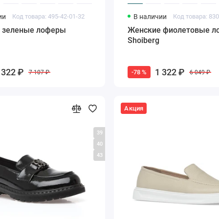
ии
Код товара: 495-42-01-32
В наличии
Код товара: 830
 зеленые лоферы
Женские фиолетовые л
Shoiberg
 322 ₽
1 322 ₽
-78 %
7 107 ₽
6 049 ₽
Акция
39
40
43