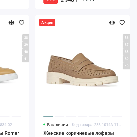
Акция
38
36
39
37
40
38
41
39
40
4834-02
В наличии
Код товара: 233-1014A-11081
ы Romer
Женские коричневые лоферы