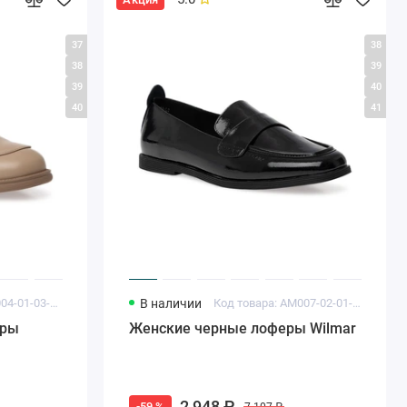
37
38
38
39
39
40
40
41
Код товара: LX004-01-03-KU
В наличии
Код товара: AM007-02-01-LT
еры
Женские черные лоферы Wilmar
2 948 ₽
-59 %
7 107 ₽