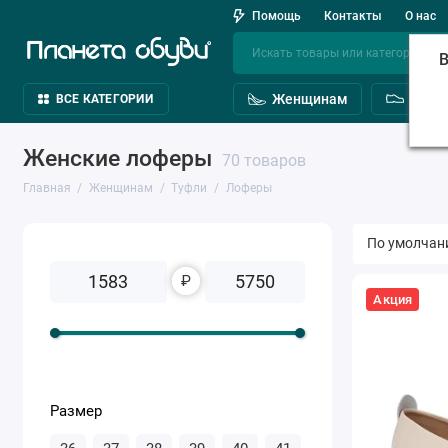
Помощь
Контакты
О нас
В
Женщинам
Мужч
ВСЕ КАТЕГОРИИ
Женские лоферы
70 товаров
Главная
Женщинам
Туфли
Лоферы
₽
Акция
Размер