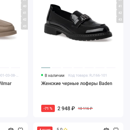
40
41
41
42
42
43
43
Код товара: YL001-03-08-SP
В наличии
Код товара: RJ166-101
ilmar
Женские черные лоферы Baden
2 948 ₽
-71 %
10 116 ₽
5.0
Акция