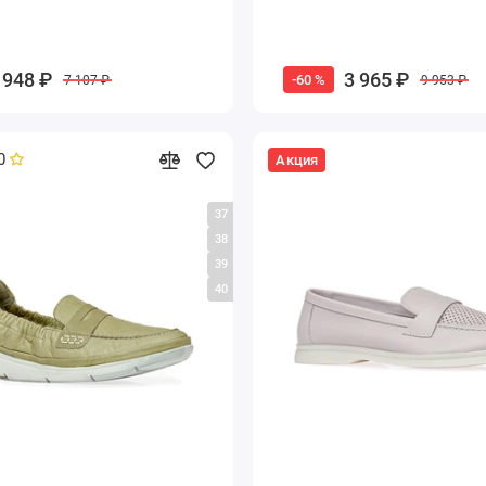
 948 ₽
3 965 ₽
-60 %
7 107 ₽
9 953 ₽
0
Акция
37
38
39
40