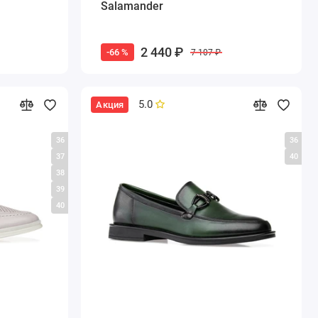
Salamander
2 440 ₽
-66 %
7 107 ₽
5.0
Акция
36
36
37
40
38
39
40