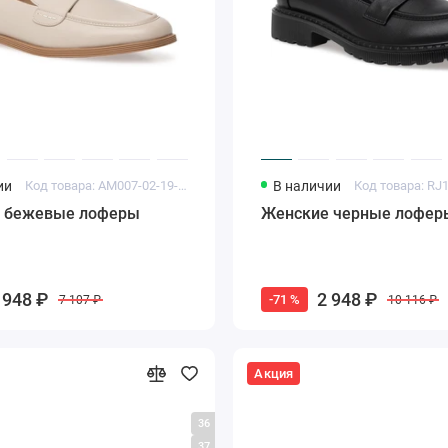
ии
Код товара: AM007-02-19-ST
В наличии
Код товара: RJ
 бежевые лоферы
Женские черные лофер
 948 ₽
2 948 ₽
-71 %
7 107 ₽
10 116 ₽
Акция
36
37