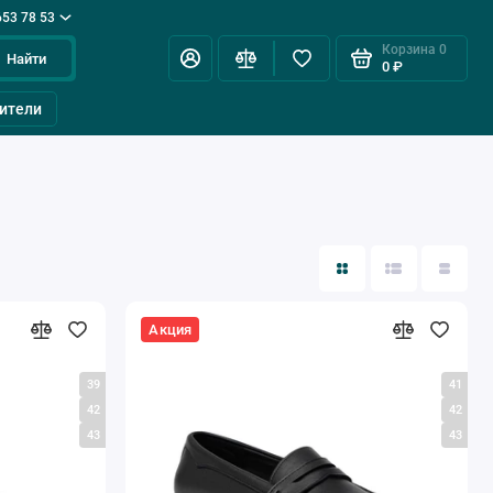
653 78 53
Корзина
0
Найти
0 ₽
ители
Акция
39
41
42
42
43
43