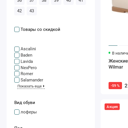
36
37
38
39
40
41
42
43
Товары со скидкой
Ascalini
В налич
Baden
Женские
Lavida
Wilmar
NexPero
Romer
Salamander
2
-59 %
Показать еще
Вид обуви
Акция
лоферы