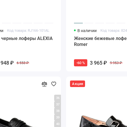
ии
Код товара: RJ166-101AL
В наличии
Код товара: 82
 черные лоферы ALEXIA
Женские бежевые лоф
Romer
 948 ₽
3 965 ₽
-60 %
6 558 ₽
9 953 ₽
Акция
36
37
38
39
40