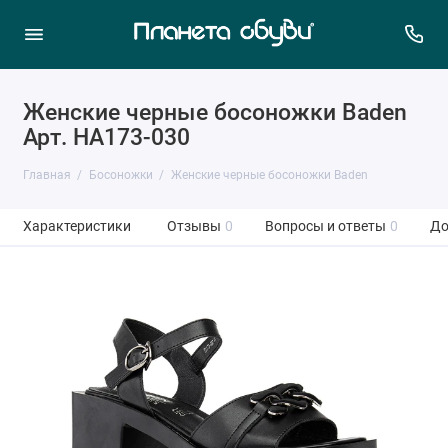
Женские черные босоножки Baden
Арт. HA173-030
Главная
Босоножки
Женские черные босоножки Baden
Характеристики
Отзывы
0
Вопросы и ответы
0
До