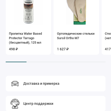
Пропитка Water Based
Ортопедические стельки
Сте
Protector Tarrago
Sursil Ortho М7
(на
(бесцветный), 125 мл
498 ₽
1 627 ₽
417
Доставка и примерка
Центр поддержки