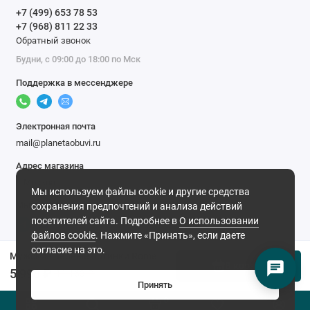
+7 (499) 653 78 53
+7 (968) 811 22 33
Обратный звонок
Будни, с 09:00 до 18:00 по Мск
Поддержка в мессенджере
Электронная почта
mail@planetaobuvi.ru
Адрес магазина
г. Москва
Мы используем файлы cookie и другие средства
Мы в сети
сохранения предпочтений и анализа действий
посетителей сайта. Подробнее в
О использовании
файлов cookie
. Нажмите «Принять», если даете
согласие на это.
Мужские черные ботинки Romer (Натуральный мех)
В корзину
5 998 ₽
11 163 ₽
Принять
0