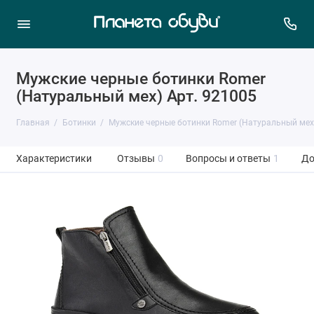
Мужские черные ботинки Romer
(Натуральный мех) Арт. 921005
Главная
Ботинки
Мужские черные ботинки Romer (Натуральный мех
Характеристики
Отзывы
0
Вопросы и ответы
1
До