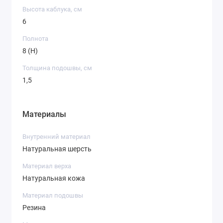
Высота каблука, см
6
Полнота
8 (H)
Толщина подошвы, см
1,5
Материалы
Внутренний материал
Натуральная шерсть
Материал верха
Натуральная кожа
Материал подошвы
Резина