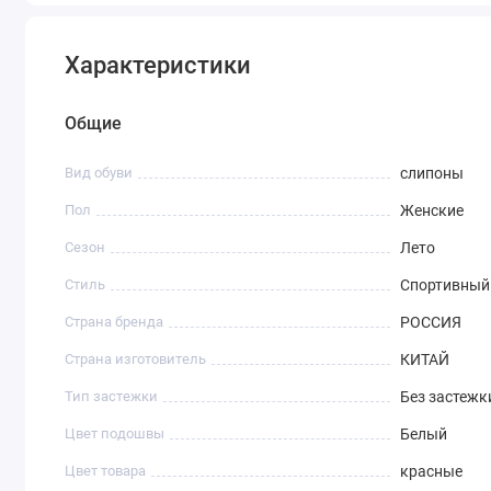
Характеристики
Общие
Вид обуви
слипоны
Пол
Женские
Сезон
Лето
Стиль
Спортивный
Страна бренда
РОССИЯ
Страна изготовитель
КИТАЙ
Тип застежки
Без застежк
Цвет подошвы
Белый
Цвет товара
красные