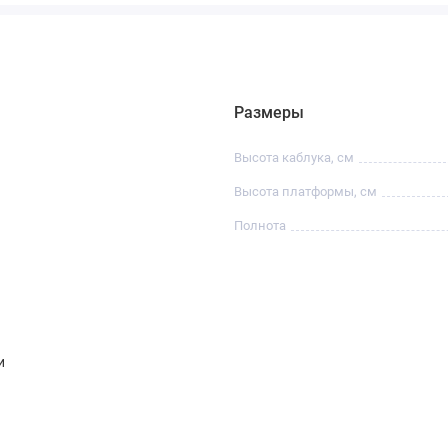
Размеры
Высота каблука, см
Высота платформы, см
Полнота
и