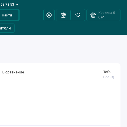
653 78 53
Корзина
0
Найти
0 ₽
ители
Tofa
В сравнение
Бренд