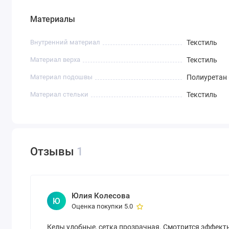
Материалы
Внутренний материал
Текстиль
Материал верха
Текстиль
Материал подошвы
Полиуретан 
Материал стельки
Текстиль
Отзывы
1
Юлия Колесова
Ю
Оценка покупки 5.0
Кеды удобные, сетка прозрачная. Смотрится эффектн