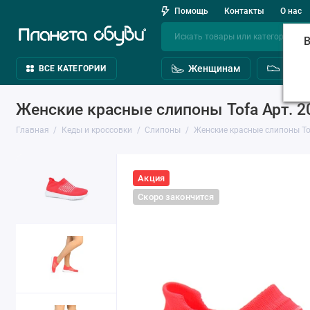
Помощь
Контакты
О нас
В
Женщинам
Мужч
ВСЕ КАТЕГОРИИ
Женские красные слипоны Tofa Арт. 2
Главная
Кеды и кроссовки
Слипоны
Женские красные слипоны To
Акция
Скоро закончится