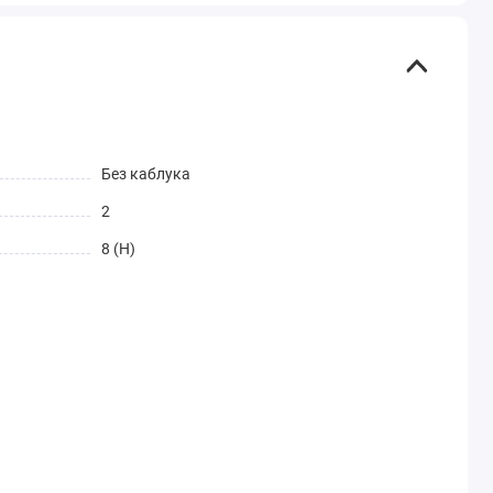
Без каблука
2
8 (H)