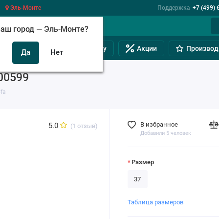
Эль-Монте
Поддержка
+7 (499) 
аш город —
Эль-Монте
?
инам
Обувь на полную ногу
Акции
Производ
00599
fa
В избранное
5.0
(1 отзыв)
Добавили 5 человек
Размер
37
Таблица размеров