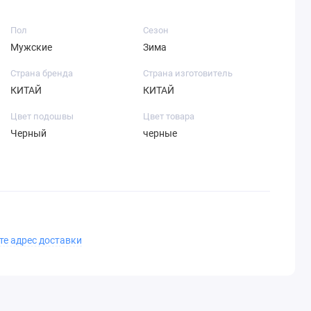
Пол
Сезон
Мужские
Зима
Страна бренда
Страна изготовитель
КИТАЙ
КИТАЙ
Цвет подошвы
Цвет товара
Черный
черные
те адрес доставки