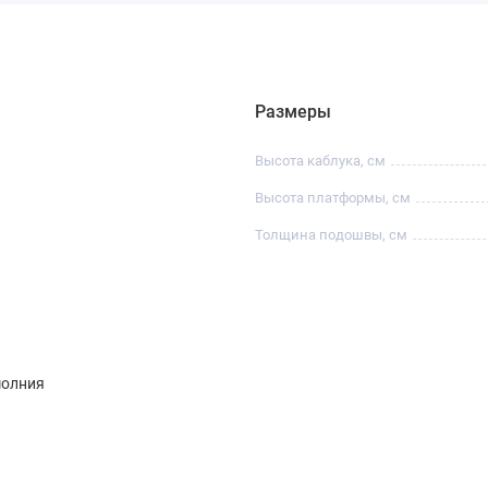
Размеры
Высота каблука, см
Высота платформы, см
Толщина подошвы, см
олния