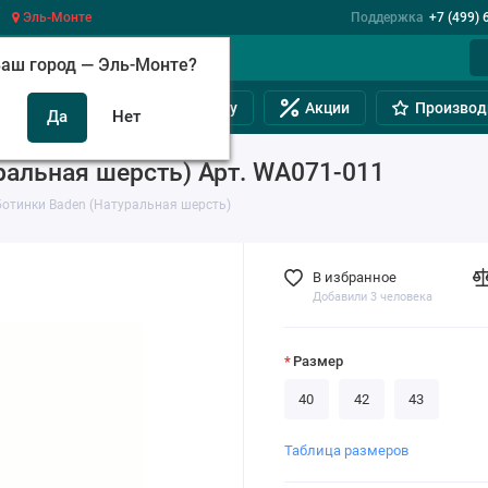
Эль-Монте
Поддержка
+7 (499) 
аш город —
Эль-Монте
?
инам
Обувь на полную ногу
Акции
Производ
ральная шерсть) Арт. WA071-011
отинки Baden (Натуральная шерсть)
В избранное
Добавили 3 человека
Размер
40
42
43
Таблица размеров