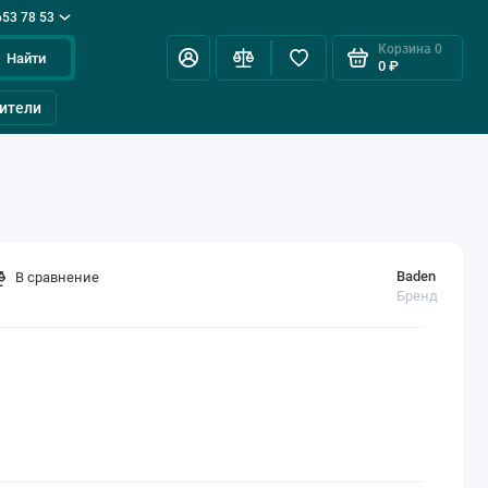
653 78 53
Корзина
0
Найти
0 ₽
ители
Baden
В сравнение
Бренд