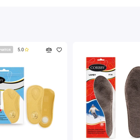
5.0
нчится