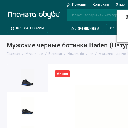
Помощь
Контакты
О нас
В
Женщинам
Мужч
ВСЕ КАТЕГОРИИ
Мужские черные ботинки Baden (Нату
Главная
Мужчинам
Ботинки
Низкие ботинки
Мужские черные б
Акция