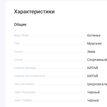
Характеристики
Общие
Вид обуви
ботинки
Пол
Мужские
Сезон
Зима
Стиль
Спортивный
Страна бренда
КИТАЙ
Страна изготовитель
КИТАЙ
Тип застежки
Шнуровка/м
Цвет подошвы
Черный
Цвет товара
черные