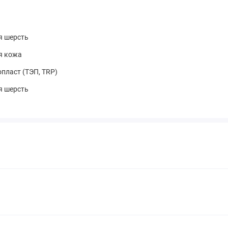
я шерсть
я кожа
пласт (ТЭП, TRP)
я шерсть