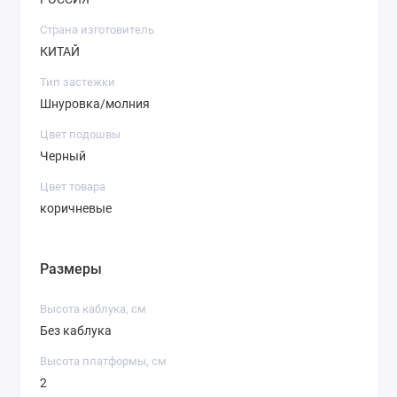
Страна изготовитель
КИТАЙ
Тип застежки
Шнуровка/молния
Цвет подошвы
Черный
Цвет товара
коричневые
Размеры
Высота каблука, см
Без каблука
Высота платформы, см
2