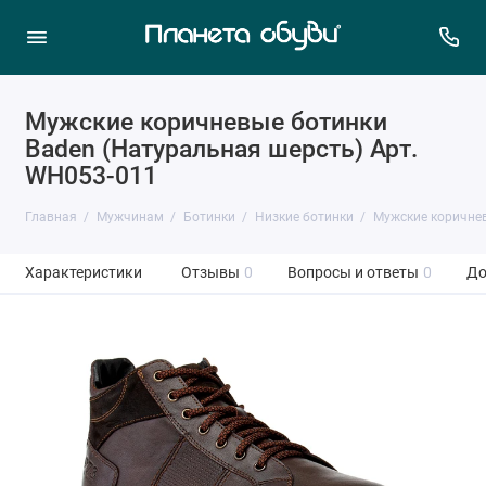
Мужские коричневые ботинки
Baden (Натуральная шерсть) Арт.
WH053-011
Главная
Мужчинам
Ботинки
Низкие ботинки
Мужские коричнев
Характеристики
Отзывы
0
Вопросы и ответы
0
До