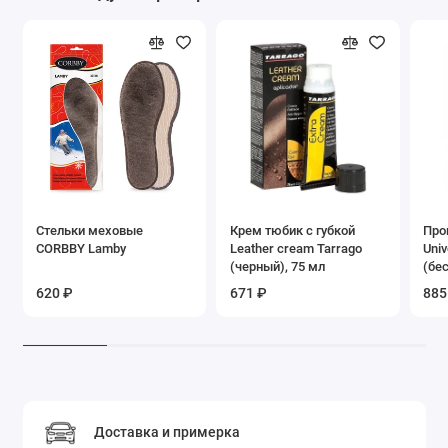
Стельки меховые
Крем тюбик с губкой
Про
CORBBY Lamby
Leather cream Tarrago
Univ
(черный), 75 мл
(бе
620 ₽
671 ₽
885
Доставка и примерка