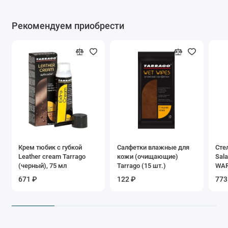
Рекомендуем приобрести
Крем тюбик с губкой
Салфетки влажные для
Сте
Leather cream Tarrago
кожи (очищающие)
Sal
(черный), 75 мл
Tarrago (15 шт.)
WA
671 ₽
122 ₽
773