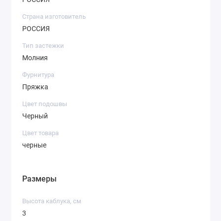
Страна изготовитель
РОССИЯ
Тип застежки
Молния
Фурнитура
Пряжка
Цвет подошвы
Черный
Цвет товара
черные
Размеры
Высота каблука, см
3