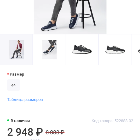
Размер
44
Таблица размеров
В наличии
Код товара: 522888-02
2 948 ₽
8 083 ₽