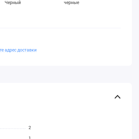
Черный
черные
те адрес доставки
2
1