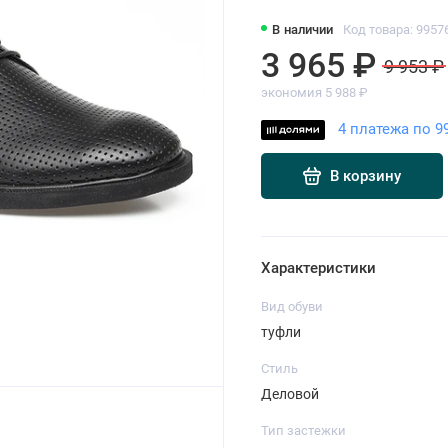
В наличии
Код товара: 9957
3 965 ₽
9 953 ₽
экономия 5 988 ₽
4 платежа по 9
В корзину
Характеристики
Вид обуви
туфли
Стиль
Деловой
Тип застежки