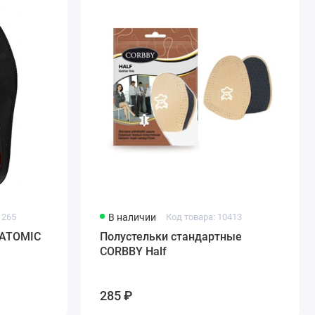
1265
В наличии
Код товара: 10413
NATOMIC
Полустельки стандартные
CORBBY Half
285 ₽