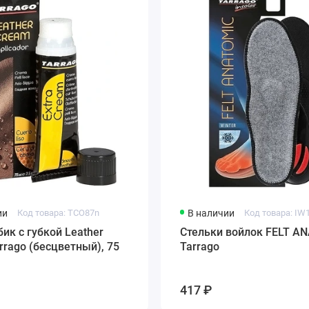
ии
Код товара: TCO87n
В наличии
Код товара: IW
ик с губкой Leather
Стельки войлок FELT A
rrago (бесцветный), 75
Tarrago
417 ₽