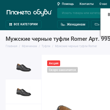
Помощь
Контакты
О нас
В
Женщинам
Мужч
ВСЕ КАТЕГОРИИ
Мужские черные туфли Romer Арт. 99
Главная
Мужчинам
Туфли
Мужские черные туфли Romer
Акция
Скоро закончится