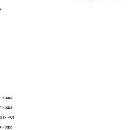
н
я кожа
я кожа
(ПУ, PU)
я кожа