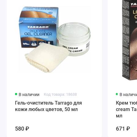
В наличии
Код товара: 18638
В налич
Гель-очиститель Tarrago для
Крем тюб
кожи любых цветов, 50 мл
cream Ta
мл
580 ₽
671 ₽