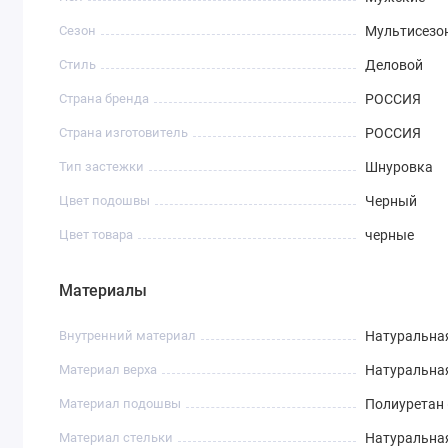
Сезон
Мультисезо
Стиль
Деловой
Страна бренда
РОССИЯ
Страна изготовитель
РОССИЯ
Тип застежки
Шнуровка
Цвет подошвы
Черный
Цвет товара
черные
Материалы
Внутренний материал
Натуральна
Материал верха
Натуральна
Материал подошвы
Полиуретан 
Материал стельки
Натуральна