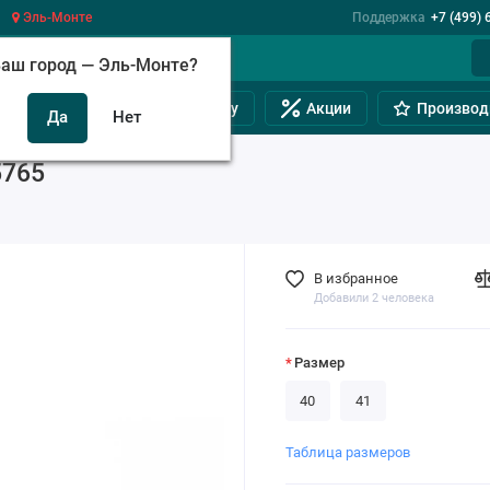
Эль-Монте
Поддержка
+7 (499) 
аш город —
Эль-Монте
?
инам
Обувь на полную ногу
Акции
Производ
5765
В избранное
Добавили 2 человека
Размер
40
41
Таблица размеров