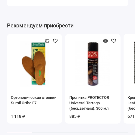
Рекомендуем приобрести
Ортопедические стельки
Пропитка PROTECTOR
Кре
Sursil Ortho Е7
Universal Tarrago
Lea
(бесцветный), 300 мл
(бе
1 118 ₽
885 ₽
671