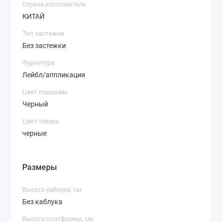
Страна изготовитель
КИТАЙ
Тип застежки
Без застежки
Фурнитура
Лейбл/аппликация
Цвет подошвы
Черный
Цвет товара
черные
Размеры
Высота каблука, см
Без каблука
Высота платформы, см