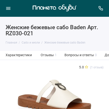
Женские бежевые сабо Baden Арт.
RZ030-021
Главная
Сабо и мюли
Женские бежевые сабо Baden
Характеристики
Отзывы
1
Вопросы и ответы
0
До
5.0
(1 отзыв)