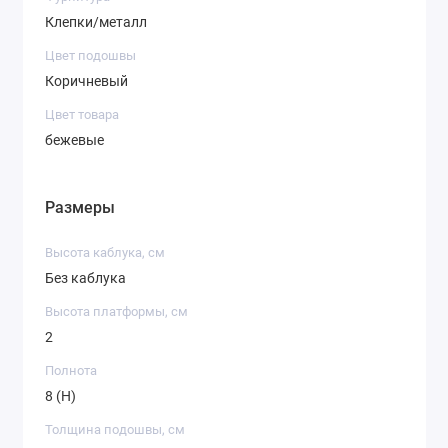
Клепки/металл
Цвет подошвы
Коричневый
Цвет товара
бежевые
Размеры
Высота каблука, см
Без каблука
Высота платформы, см
2
Полнота
8 (H)
Толщина подошвы, см