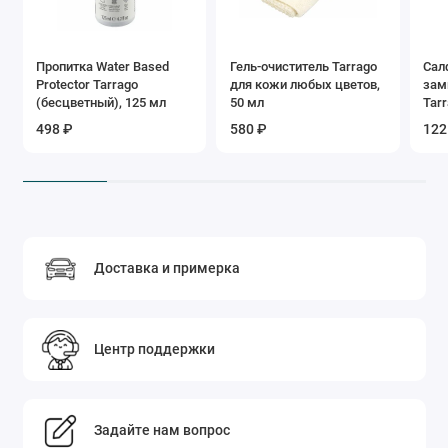
Пропитка Water Based
Гель-очиститель Tarrago
Сал
Protector Tarrago
для кожи любых цветов,
зам
(бесцветный), 125 мл
50 мл
Tarr
498 ₽
580 ₽
122
Доставка и примерка
Центр поддержки
Задайте нам вопрос