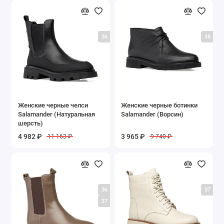
36
38
Женские черные челси
Женские черные ботинки
Salamander (Натуральная
Salamander (Ворсин)
шерсть)
4 982 ₽
3 965 ₽
11 163 ₽
9 740 ₽
36
37
37