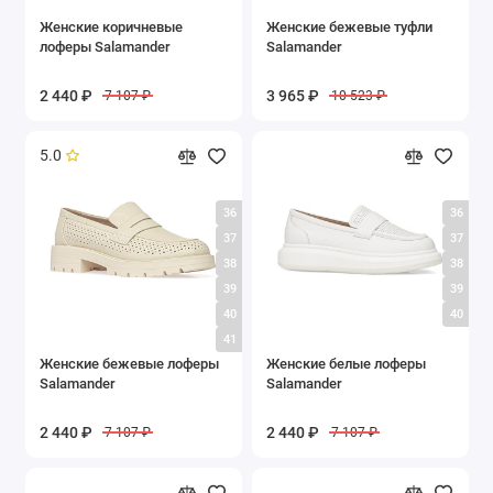
Женские коричневые
Женские бежевые туфли
лоферы Salamander
Salamander
2 440 ₽
3 965 ₽
7 107 ₽
10 523 ₽
5.0
36
36
37
37
38
38
39
39
40
40
41
Женские бежевые лоферы
Женские белые лоферы
Salamander
Salamander
2 440 ₽
2 440 ₽
7 107 ₽
7 107 ₽