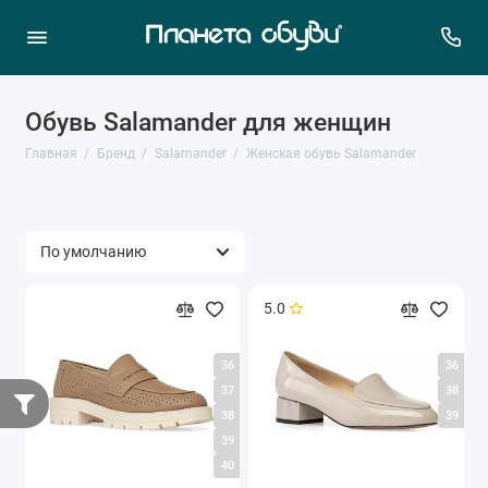
Обувь Salamander для женщин
Главная
Бренд
Salamander
Женская обувь Salamander
5.0
36
36
37
38
38
39
39
40