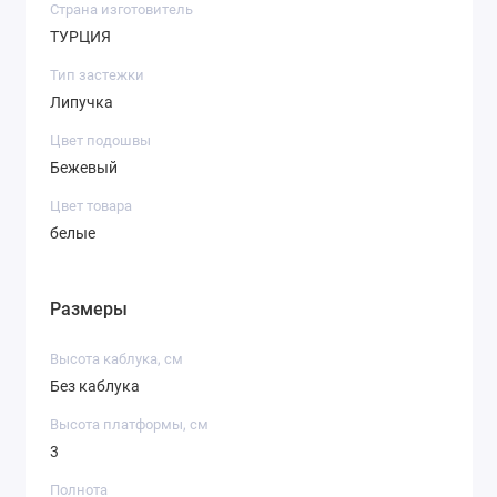
Страна изготовитель
ТУРЦИЯ
Тип застежки
Липучка
Цвет подошвы
Бежевый
Цвет товара
белые
Размеры
Высота каблука, см
Без каблука
Высота платформы, см
3
Полнота