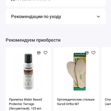
Рекомендации по уходу
Рекомендуем приобрести
Пропитка Water Based
Ортопедические стельки
Сте
Protector Tarrago
Sursil Ortho М7
(на
(бесцветный), 125 мл