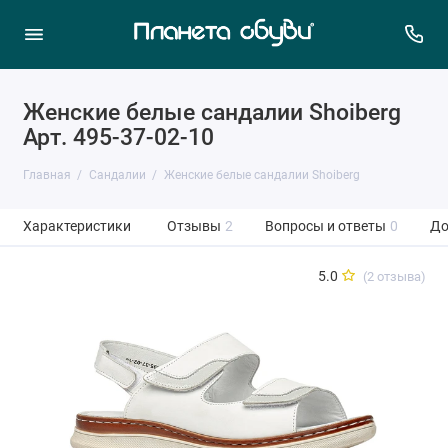
Женские белые сандалии Shoiberg
Арт. 495-37-02-10
Главная
Сандалии
Женские белые сандалии Shoiberg
Характеристики
Отзывы
2
Вопросы и ответы
0
До
5.0
(2 отзыва)