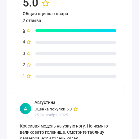
5.0
Общая оценка товара
2 отзыва
5
4
3
2
1
Августина
А
Оценка покупки 5.0
25 Сентября, 2025
Красивая модель на узкую ногу. Но немнго
великовато голенище. Смотрите таблицу
размеров, если голень худая.