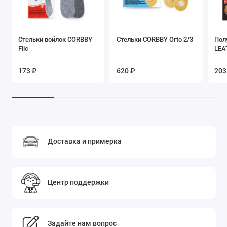
Стельки войлок CORBBY
Стельки CORBBY Orto 2/3
Пол
Filc
LEA
173 ₽
620 ₽
203
Доставка и примерка
Центр поддержки
Задайте нам вопрос