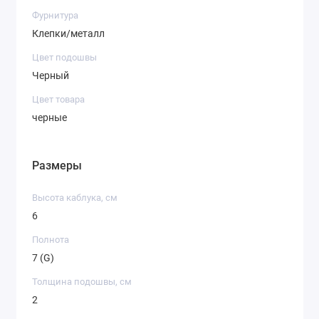
Фурнитура
Клепки/металл
Цвет подошвы
Черный
Цвет товара
черные
Размеры
Высота каблука, см
6
Полнота
7 (G)
Толщина подошвы, см
2