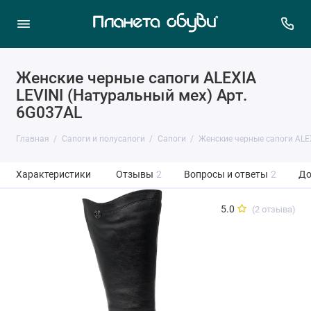
Женские черные сапоги ALEXIA
LEVINI (Натуральный мех) Арт.
6G037AL
Главная
Сапоги и полусапоги
Сапоги
Женские черные сапоги ALE
Характеристики
Отзывы
2
Вопросы и ответы
2
До
5.0
(2 отзыва)