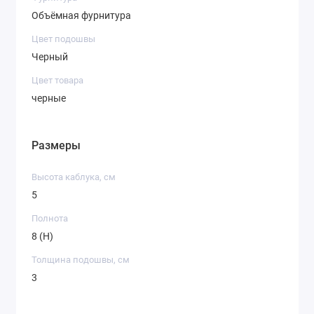
Объёмная фурнитура
Цвет подошвы
Черный
Цвет товара
черные
Размеры
Высота каблука, см
5
Полнота
8 (H)
Толщина подошвы, см
3