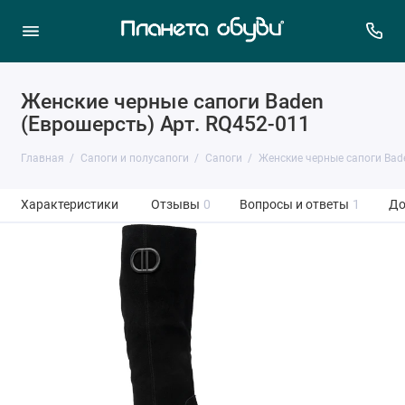
Женские черные сапоги Baden
(Еврошерсть) Арт. RQ452-011
Главная
Сапоги и полусапоги
Сапоги
Женские черные сапоги Bad
Характеристики
Отзывы
0
Вопросы и ответы
1
До