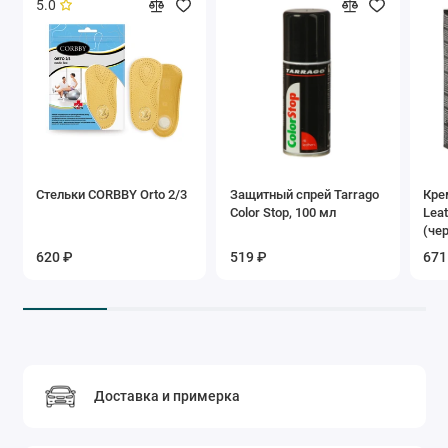
5.0
Стельки CORBBY Orto 2/3
Защитный спрей Tarrago
Кре
Color Stop, 100 мл
Lea
(че
620 ₽
519 ₽
671
Доставка и примерка