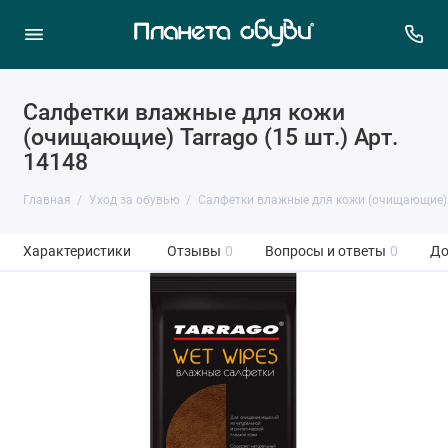
Салфетки влажные для кожи
(очищающие) Tarrago (15 шт.) Арт.
14148
Главная
Уход за обувью
Салфетки влажные для кожи (очищающие) T
Характеристики
Отзывы
0
Вопросы и ответы
0
До