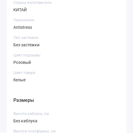
Страна изготовитель
КИТАЙ
Технология
Antistress
Тип застежки
Без застежки
Цвет подошвы
Розовый
Цвет товара
белые
Размеры
Высота каблука, см
Без каблука
Высота платформы, см