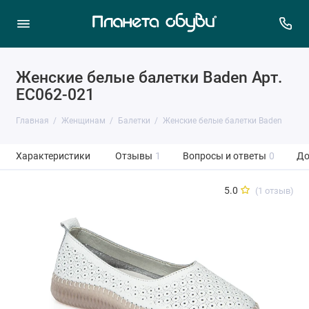
Женские белые балетки Baden Арт.
EC062-021
Главная
Женщинам
Балетки
Женские белые балетки Baden
Характеристики
Отзывы
1
Вопросы и ответы
0
До
5.0
(1 отзыв)