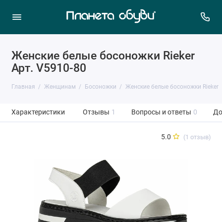
Женские белые босоножки Rieker
Арт. V5910-80
Главная
Женщинам
Босоножки
Женские белые босоножки Rieker
Характеристики
Отзывы
1
Вопросы и ответы
0
До
5.0
(1 отзыв)