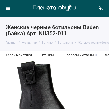
Женские черные ботильоны Baden
(Байка) Арт. NU352-011
Главная
Женщинам
Ботинки
Ботильоны
Женские черные ботил
Характеристики
Отзывы
0
Вопросы и ответы
0
До