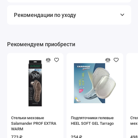
Рекомендации по уходу
Рекомендуем приобрести
Стельки меховые
Подпяточники гелевые
Сте
Salamander PROF EXTRA
HEEL SOFT GEL Tarrago
мех
WARM
773 ₽
254 ₽
498