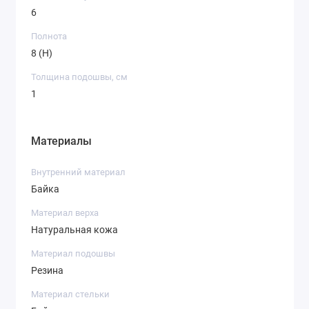
6
Полнота
8 (H)
Толщина подошвы, см
1
Материалы
Внутренний материал
Байка
Материал верха
Натуральная кожа
Материал подошвы
Резина
Материал стельки