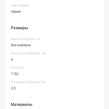
Цвет товара
серые
Размеры
Высота каблука, см
Без каблука
Высота платформы, см
4
Полнота
7 (G)
Толщина подошвы, см
2,5
Материалы