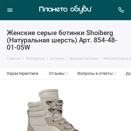
Женские серые ботинки Shoiberg
(Натуральная шерсть) Арт. 854-48-
01-05W
Главная
Женщинам
Ботинки
Высокие ботинки
Женские серые б
Характеристики
Отзывы
0
Вопросы и ответы
0
До