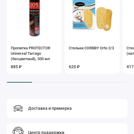
Пропитка PROTECTOR
Стельки CORBBY Orto 2/3
Сте
Universal Tarrago
(на
(бесцветный), 300 мл
885 ₽
620 ₽
417
Доставка и примерка
Центр поддержки