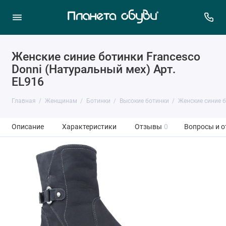
Женские синие ботинки Francesco
Donni (Натуральный мех) Арт.
EL916
Главная
Женщинам
Ботинки
Высокие ботинки
Женские синие б
Описание
Характеристики
Отзывы
0
Вопросы и о