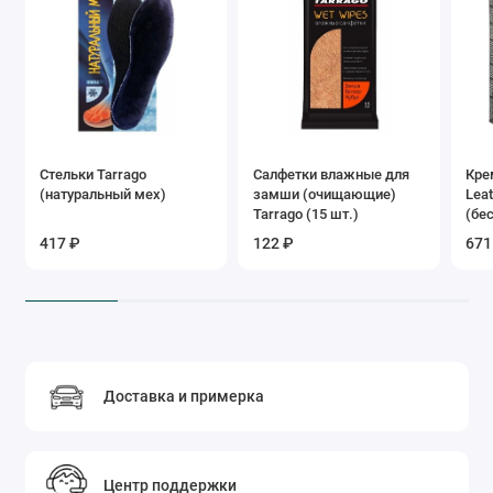
Стельки Tarrago
Салфетки влажные для
Кре
(натуральный мех)
замши (очищающие)
Lea
Tarrago (15 шт.)
(бе
417 ₽
122 ₽
671
Доставка и примерка
Центр поддержки