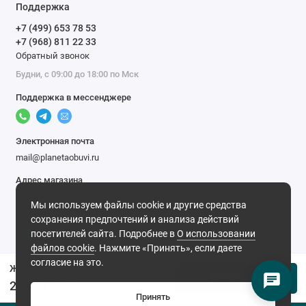
Поддержка
+7 (499) 653 78 53
+7 (968) 811 22 33
Обратный звонок
Будни, с 09:00 до 18:00 по Мск
Поддержка в мессенджере
Электронная почта
mail@planetaobuvi.ru
Адрес магазина
г. Москва
Мы используем файлы cookie и другие средства
Мы в сети
сохранения предпочтений и анализа действий
посетителей сайта. Подробнее в
О использовании
файлов cookie
. Нажмите «Принять», если даете
согласие на это.
Женские синие ботинки Francesco Donni (Натуральный мех)
В корзину
2 542 ₽
10 146 ₽
Принять