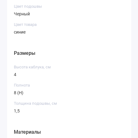
Цвет подошвы
Черный
Цвет товара
синие
Размеры
Высота каблука, см
4
Полнота
8 (H)
Толщина подошвы, см
1,5
Материалы