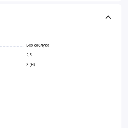
Без каблука
2,5
8 (H)