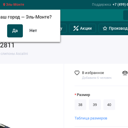
Эль-Монте
Поддержка
+7 (499) 
аш город —
Эль-Монте
?
инам
Обувь на полную ногу
Акции
Производ
22811
слипоны Ascalini
В избранное
Добавили 6 человек
Размер
38
39
40
Таблица размеров