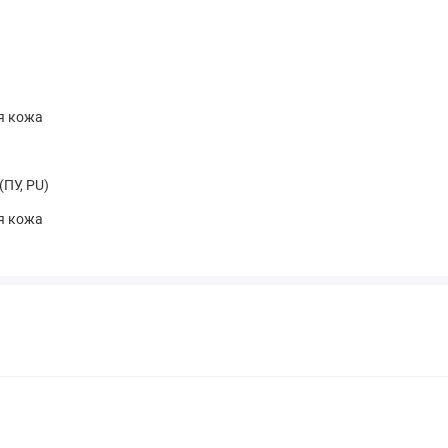
я кожа
(ПУ, PU)
я кожа