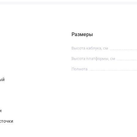
Размеры
Высота каблука, см
Высота платформы, см
Полнота
ый
и
сточки