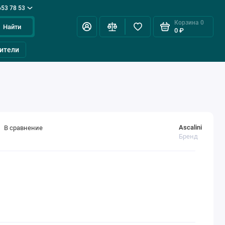
653 78 53
Корзина
0
Найти
0 ₽
ители
Ascalini
В сравнение
Бренд