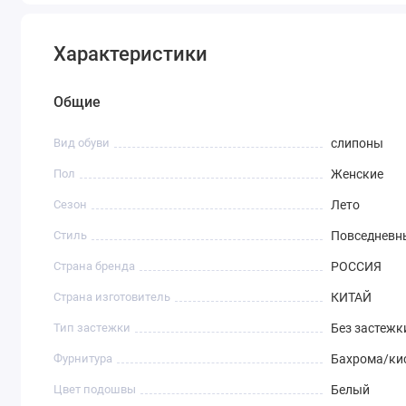
Характеристики
Общие
Вид обуви
слипоны
Пол
Женские
Сезон
Лето
Стиль
Повседневн
Страна бренда
РОССИЯ
Страна изготовитель
КИТАЙ
Тип застежки
Без застежк
Фурнитура
Бахрома/ки
Цвет подошвы
Белый