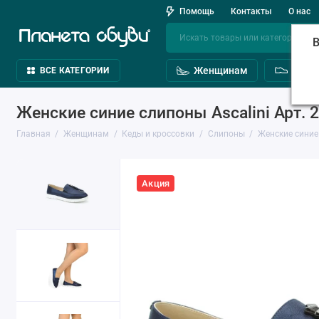
Помощь
Контакты
О нас
В
Женщинам
Мужч
ВСЕ КАТЕГОРИИ
Женские синие слипоны Ascalini Арт. 
Главная
Женщинам
Кеды и кроссовки
Слипоны
Женские синие 
Акция