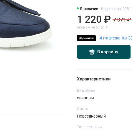
В наличии
Код товара: 2281
1 220 ₽
7 371 ₽
экономия 6 151 ₽
4 платежа по 3
В корзину
Характеристики
Вид обуви
слипоны
Стиль
Повседневный
Тип застежки