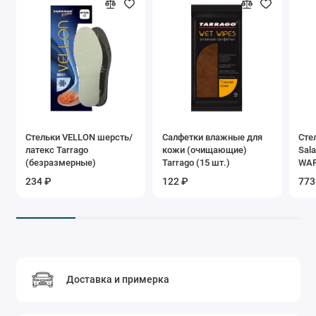
Стельки VELLON шерсть/
Салфетки влажные для
Сте
латекс Tarrago
кожи (очищающие)
Sal
(безразмерные)
Tarrago (15 шт.)
WA
234 ₽
122 ₽
773
Доставка и примерка