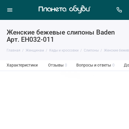
Женские бежевые слипоны Baden
Арт. EH032-011
Главная
Женщинам
Кеды и кроссовки
Слипоны
Женские бежев
Характеристики
Отзывы
0
Вопросы и ответы
0
До