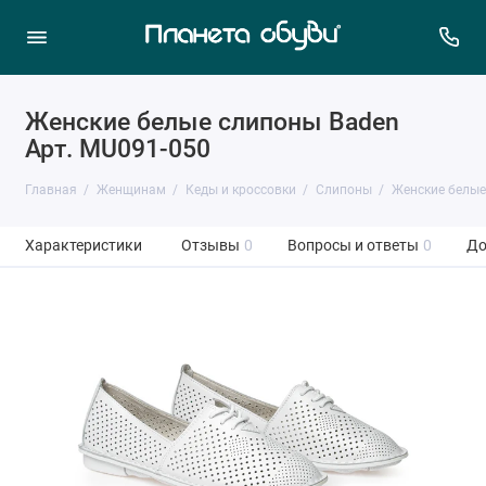
Женские белые слипоны Baden
Арт. MU091-050
Главная
Женщинам
Кеды и кроссовки
Слипоны
Женские белые
Характеристики
Отзывы
0
Вопросы и ответы
0
До