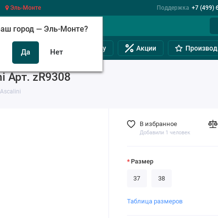
Эль-Монте
Поддержка
+7 (499) 
аш город —
Эль-Монте
?
инам
Обувь на полную ногу
Акции
Производ
i Арт. zR9308
scalini
В избранное
Добавили 1 человек
Размер
37
38
Таблица размеров