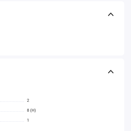
2
8 (H)
1