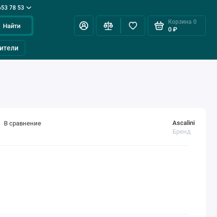
653 78 53
Корзина
0
Найти
0 ₽
ители
Ascalini
В сравнение
Бренд