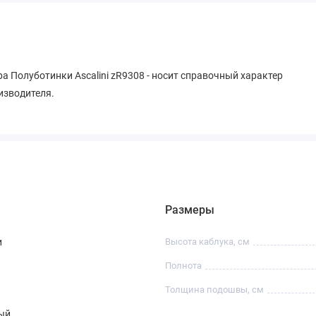
а Полуботинки Ascalini zR9308 - носит справочный характер
оизводителя.
Размеры
и
Высота каблука, см
Полнота
Толщина подошвы, см
ый