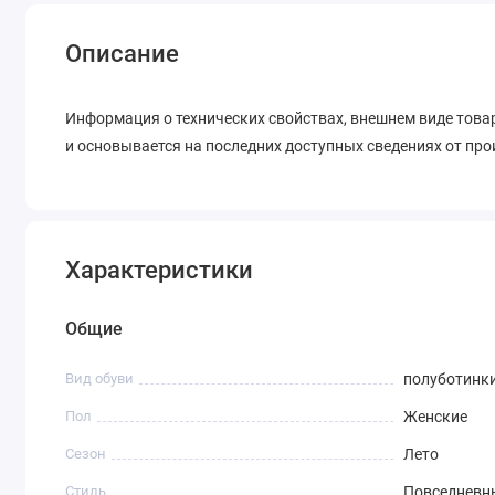
Описание
Информация о технических свойствах, внешнем виде товар
и основывается на последних доступных сведениях от пр
Характеристики
Общие
Вид обуви
полуботинк
Пол
Женские
Сезон
Лето
Стиль
Повседневн