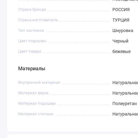
Страна бренда
РОССИЯ
Страна изготовитель
ТУРЦИЯ
Тип застежки
Шнуровка
Цвет подошвы
Черный
Цвет товара
бежевые
Материалы
Внутренний материал
Натуральна
Материал верха
Натуральна
Материал подошвы
Полиуретан 
Материал стельки
Натуральна