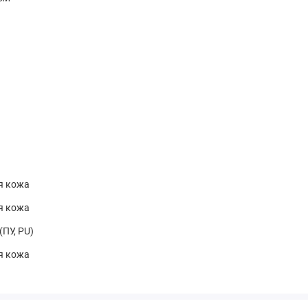
я кожа
я кожа
(ПУ, PU)
я кожа