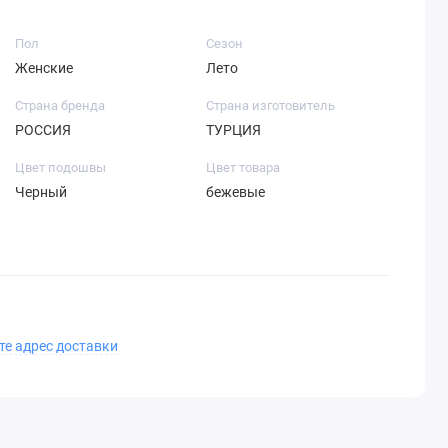
Пол
Сезон
Женские
Лето
Страна бренда
Страна изготовитель
РОССИЯ
ТУРЦИЯ
Цвет подошвы
Цвет товара
Черный
бежевые
те адрес доставки