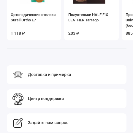
Ортопедические стельки
Полустельки HALF FIX
Про
Sursil Ortho Е7
LEATHER Tarrago
Univ
(бе
1 118 ₽
203 ₽
885
Доставка и примерка
Центр поддержки
Задайте нам вопрос