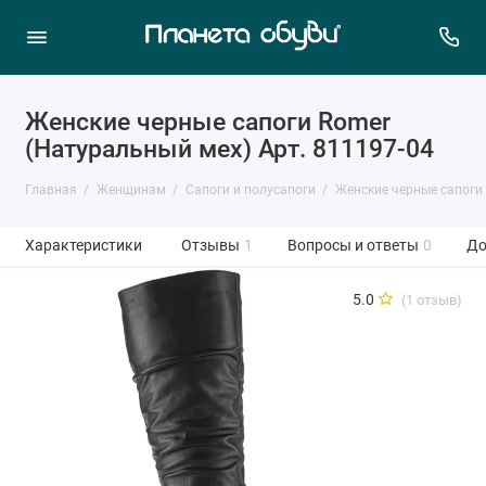
Женские черные сапоги Romer
(Натуральный мех) Арт. 811197-04
Главная
Женщинам
Сапоги и полусапоги
Женские черные сапоги
Характеристики
Отзывы
1
Вопросы и ответы
0
До
5.0
(1 отзыв)