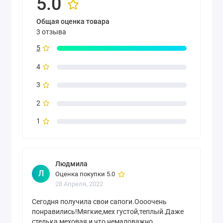
5.0
Общая оценка товара
3 отзыва
5
4
3
2
1
Людмила
Л
Оценка покупки 5.0
28 Апреля, 2022
Сегодня получила свои сапоги.Оооочень
понравились!Мягкие,мех густой,теплый.Даже
стелька меховая и,что немаловажно