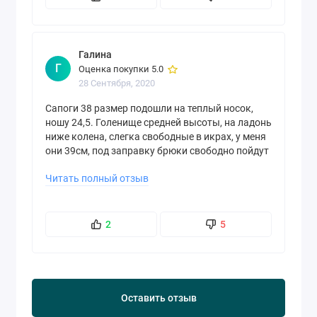
Галина
Г
Оценка покупки 5.0
28 Сентября, 2020
Сапоги 38 размер подошли на теплый носок,
ношу 24,5. Голенище средней высоты, на ладонь
ниже колена, слегка свободные в икрах, у меня
они 39см, под заправку брюки свободно пойдут
или теплые леггинсы. С чулком тоже хорошо
Читать полный отзыв
смотрится, нет явной пустоты в голенище.
Удачная покупка, надеюсь проносить не
меньше 4 сезонов.
2
5
Оставить отзыв