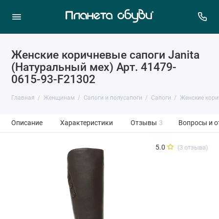
Женские коричневые сапоги Janita
(Натуральный мех) Арт. 41479-
0615-93-F21302
Главная
Женщинам
Сапоги и полусапоги
Сапоги
Женские кори
Описание
Характеристики
Отзывы
3
Вопросы и о
5.0
(3 отзыва)