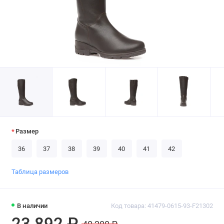
Размер
36
37
38
39
40
41
42
Таблица размеров
В наличии
Код товара: 41479-0615-93-F21302
23 892 ₽