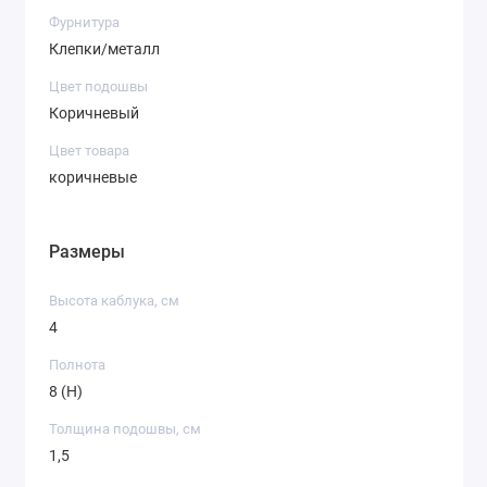
Фурнитура
Клепки/металл
Цвет подошвы
Коричневый
Цвет товара
коричневые
Размеры
Высота каблука, см
4
Полнота
8 (H)
Толщина подошвы, см
1,5