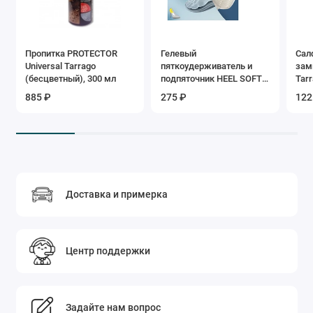
Пропитка PROTECTOR
Гелевый
Сал
Universal Tarrago
пяткоудерживатель и
зам
(бесцветный), 300 мл
подпяточник HEEL SOFT
Tarr
GEL Tarrago
885 ₽
275 ₽
122
Доставка и примерка
Центр поддержки
Задайте нам вопрос