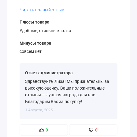
идентичны.Эти сандалии просто любовь!
Читать полный отзыв
Удобные, стильные, кожа! Куча
восклицательных потому что у меня восторг!
Плюсы товара
Как я рада находке!
Удобные, стильные, кожа
Минусы товара
совсем нет
Ответ администратора
Здравствуйте, Лиза! Мы признательны за
высокую оценку. Ваши положительные
отзывы — лучшая награда для нас.
Благодарим Вас за покупку!
1 Августа, 2025
0
0