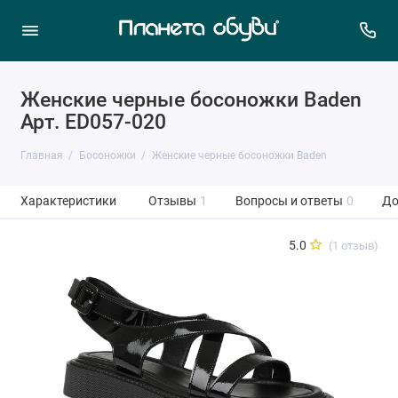
Женские черные босоножки Baden
Арт. ED057-020
Главная
Босоножки
Женские черные босоножки Baden
Характеристики
Отзывы
1
Вопросы и ответы
0
До
5.0
(1 отзыв)