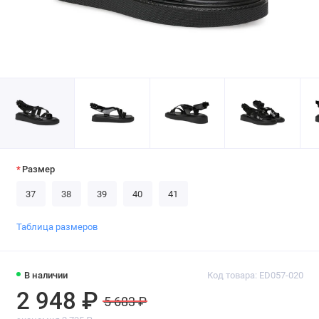
Размер
37
38
39
40
41
Таблица размеров
В наличии
Код товара: ED057-020
2 948 ₽
5 683 ₽