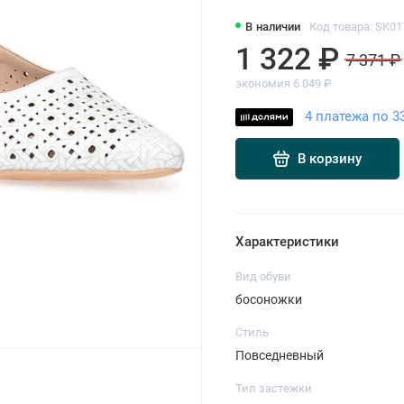
В наличии
Код товара: SK01
1 322 ₽
7 371 ₽
экономия 6 049 ₽
4 платежа по 3
В корзину
Характеристики
Вид обуви
босоножки
Стиль
Повседневный
Тип застежки