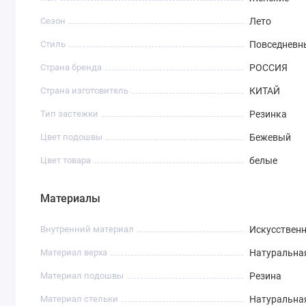
Сезон
Лето
Стиль
Повседневн
Страна бренда
РОССИЯ
Страна изготовитель
КИТАЙ
Тип застежки
Резинка
Цвет подошвы
Бежевый
Цвет товара
белые
Материалы
Внутренний материал
Искусствен
Материал верха
Натуральна
Материал подошвы
Резина
Материал стельки
Натуральна