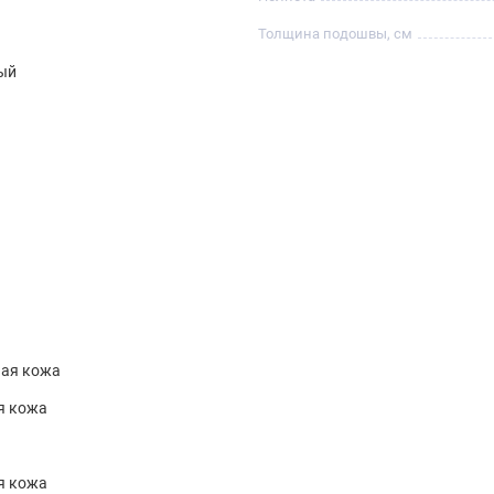
Толщина подошвы, см
ый
ная кожа
я кожа
я кожа