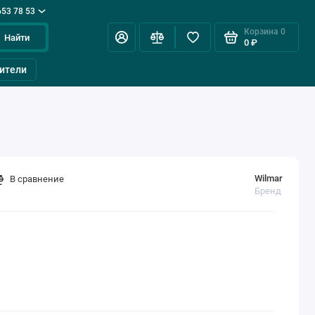
653 78 53
Корзина
0
Найти
0 ₽
ители
Wilmar
В сравнение
Бренд