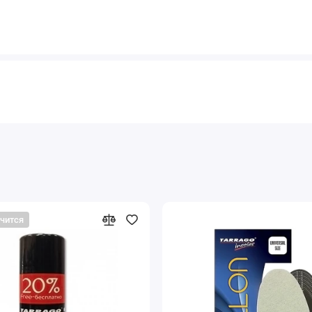
нчится