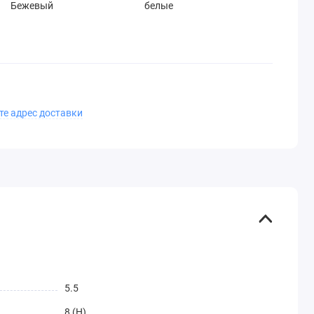
Бежевый
белые
те адрес доставки
5.5
8 (H)