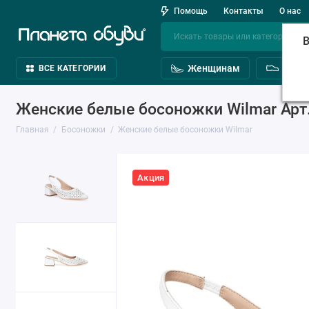
Помощь
Контакты
О нас
В
Женщинам
Мужч
ВСЕ КАТЕГОРИИ
Женские белые босоножки Wilmar Арт.
Главная
Босоножки
Женские белые босоножки Wilmar
Акция