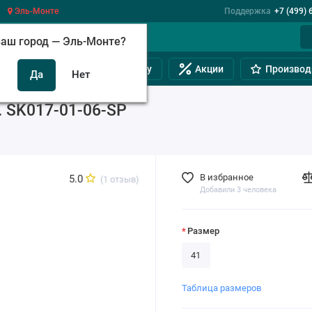
Эль-Монте
Поддержка
+7 (499) 
аш город —
Эль-Монте
?
инам
Обувь на полную ногу
Акции
Производ
 SK017-01-06-SP
В избранное
5.0
(1 отзыв)
Добавили 3 человека
Размер
41
Таблица размеров