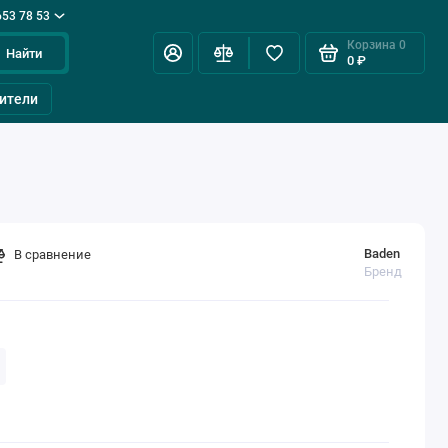
653 78 53
Корзина
0
Найти
0 ₽
ители
Baden
В сравнение
Бренд