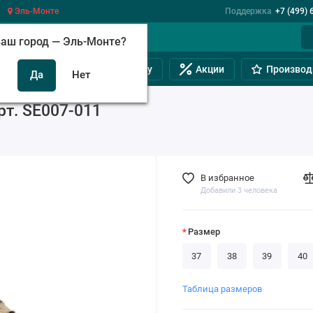
Эль-Монте
Поддержка
+7 (499) 
аш город —
Эль-Монте
?
инам
Обувь на полную ногу
Акции
Производ
т. SE007-011
В избранное
Добавили 3 человека
Размер
37
38
39
40
Таблица размеров