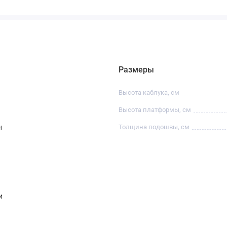
Размеры
Высота каблука, см
Высота платформы, см
н
Толщина подошвы, см
и