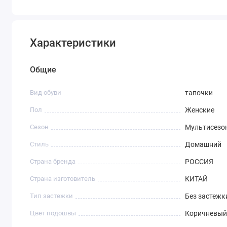
Характеристики
Общие
Вид обуви
тапочки
Пол
Женские
Сезон
Мультисезо
Стиль
Домашний
Страна бренда
РОССИЯ
Страна изготовитель
КИТАЙ
Тип застежки
Без застежк
Цвет подошвы
Коричневый