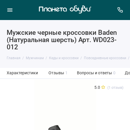
Мужские черные кроссовки Baden
(Натуральная шерсть) Арт. WD023-
012
Главная
Мужчинам
Кеды и кроссовки
Повседневные кроссовки
Характеристики
Отзывы
1
Вопросы и ответы
0
До
5.0
(1 отзыв)