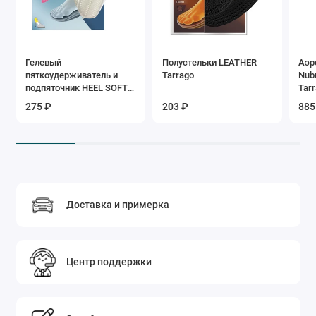
Гелевый
Полустельки LEATHER
Аэр
пяткоудерживатель и
Tarrago
Nub
подпяточник HEEL SOFT
Tar
GEL Tarrago
275 ₽
203 ₽
885
Доставка и примерка
Центр поддержки