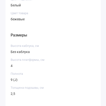
Белый
Цвет товара
бежевые
Размеры
Высота каблука, см
Без каблука
Высота платформы, см
4
Полнота
9 (J)
Толщина подошвы, см
2,5