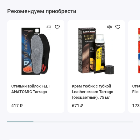
Рекомендуем приобрести
Стельки войлок FELT
Крем тюбик с губкой
Сте
ANATOMIC Tarrago
Leather cream Tarrago
Filc
(бесцветный), 75 мл
417 ₽
671 ₽
173