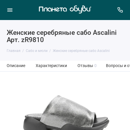
Женские серебряные сабо Ascalini
Арт. zR9810
Главная
Сабо и мюли
Женские серебряные сабо Ascalini
Описание
Характеристики
Отзывы
0
Вопросы и о