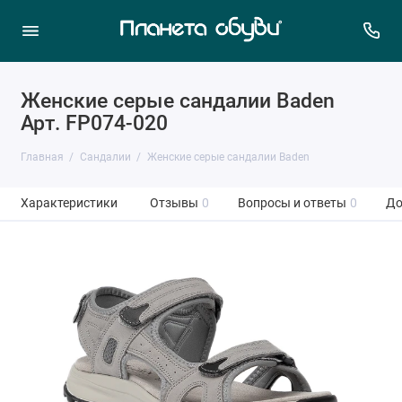
Женские серые сандалии Baden
Арт. FP074-020
Главная
Сандалии
Женские серые сандалии Baden
Характеристики
Отзывы
0
Вопросы и ответы
0
До