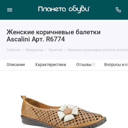
Женские коричневые балетки
Ascalini Арт. R6774
Главная
Женщинам
Балетки
Женские коричневые балетки Ascalin
Описание
Характеристики
Отзывы
0
Вопросы и о