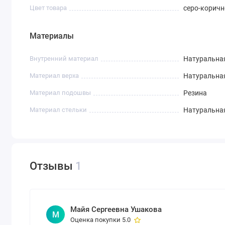
Цвет товара
серо-корич
Материалы
Внутренний материал
Натуральна
Материал верха
Натуральна
Материал подошвы
Резина
Материал стельки
Натуральна
Отзывы
1
Майя Сергеевна Ушакова
М
Оценка покупки 5.0