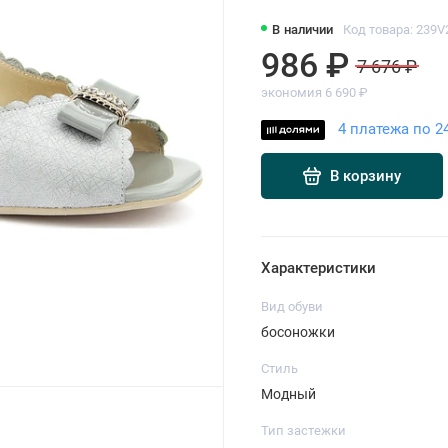
В наличии
Код товара: 239V
986 ₽
7 676 ₽
экономия 6 690 ₽
4 платежа по 2
В корзину
Характеристики
Вид обуви
босоножки
Стиль
Модный
Тип застежки