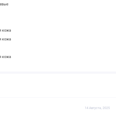
невые
я кожа
я кожа
я кожа
14 Августа, 2025