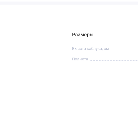
Размеры
Высота каблука, см
Полнота