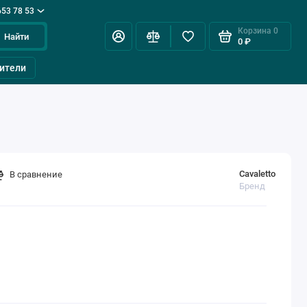
653 78 53
Корзина
0
Найти
0 ₽
ители
Cavaletto
В сравнение
Бренд