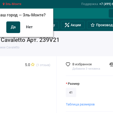
Эль-Монте
Поддержка
+7 (499) 
аш город —
Эль-Монте
?
инам
Обувь на полную ногу
Акции
Производ
avaletto Арт. 239V21
жки Cavaletto
В избранное
5.0
(1 отзыв)
Добавили 3 человека
Размер
41
Таблица размеров