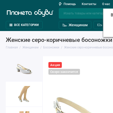
Помощь
Контакты
О нас
В
Женщинам
Мужч
ВСЕ КАТЕГОРИИ
Женские серо-коричневые босоножки C
Главная
Женщинам
Босоножки
Женские серо-коричневые босоно
Акция
Скоро закончится