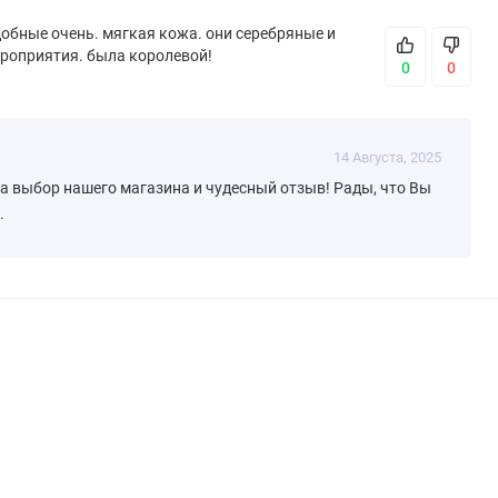
добные очень. мягкая кожа. они серебряные и
ероприятия. была королевой!
0
0
14 Августа, 2025
за выбор нашего магазина и чудесный отзыв! Рады, что Вы
.