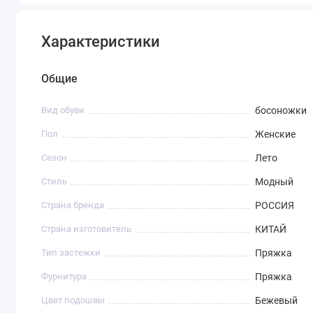
Характеристики
Общие
Вид обуви
босоножки
Пол
Женские
Сезон
Лето
Стиль
Модный
Страна бренда
РОССИЯ
Страна изготовитель
КИТАЙ
Тип застежки
Пряжка
Фурнитура
Пряжка
Цвет подошвы
Бежевый