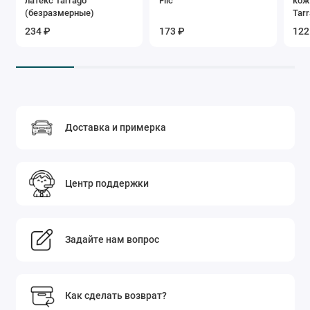
латекс Tarrago
Filc
кож
(безразмерные)
Tarr
234 ₽
173 ₽
122
Доставка и примерка
Центр поддержки
Задайте нам вопрос
Как сделать возврат?