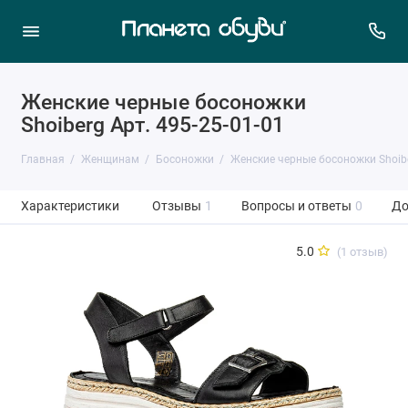
Женские черные босоножки
Shoiberg Арт. 495-25-01-01
Главная
Женщинам
Босоножки
Женские черные босоножки Shoib
Характеристики
Отзывы
1
Вопросы и ответы
0
До
5.0
(1 отзыв)