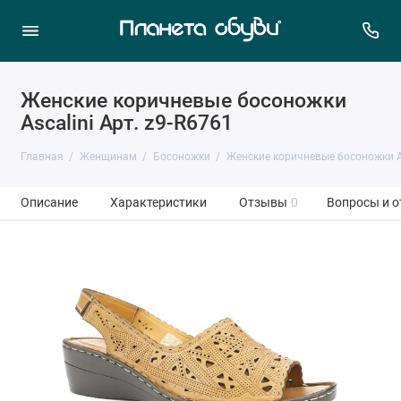
Женские коричневые босоножки
Ascalini Арт. z9-R6761
Главная
Женщинам
Босоножки
Женские коричневые босоножки As
Описание
Характеристики
Отзывы
0
Вопросы и о