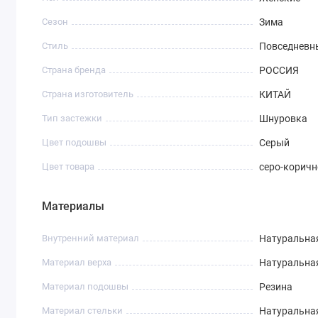
Сезон
Зима
Стиль
Повседневн
Страна бренда
РОССИЯ
Страна изготовитель
КИТАЙ
Тип застежки
Шнуровка
Цвет подошвы
Серый
Цвет товара
серо-корич
Материалы
Внутренний материал
Натуральна
Материал верха
Натуральна
Материал подошвы
Резина
Материал стельки
Натуральна