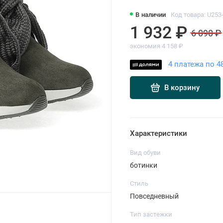
В наличии
Код товара: U253
1 932 ₽
6 090 ₽
экономия 4 158 ₽
4 платежа по 4
В корзину
Характеристики
Вид обуви
ботинки
Стиль
Повседневный
Тип застежки