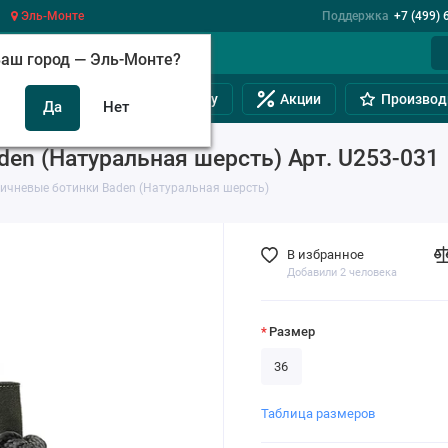
Эль-Монте
Поддержка
+7 (499) 
аш город —
Эль-Монте
?
инам
Обувь на полную ногу
Акции
Производ
en (Натуральная шерсть) Арт. U253-031
ричневые ботинки Baden (Натуральная шерсть)
В избранное
Добавили 2 человека
Размер
36
Таблица размеров