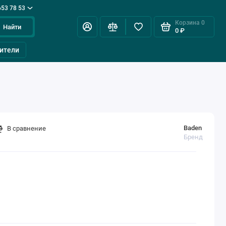
653 78 53
Корзина
0
Найти
0 ₽
ители
Baden
В сравнение
Бренд