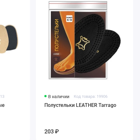
413
В наличии
Код товара: 19906
ые
Полустельки LEATHER Tarrago
203 ₽