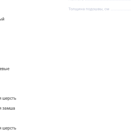
Толщина подошвы, см
ый
невые
я шерсть
я замша
я шерсть