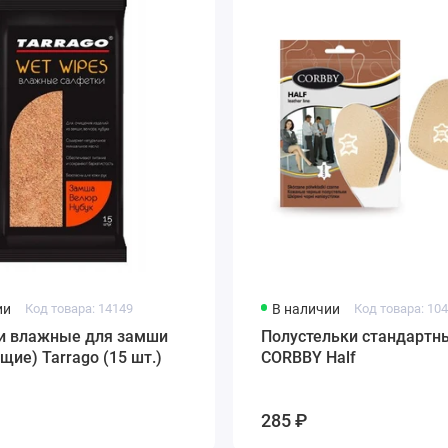
ии
Код товара: 14149
В наличии
Код товара: 10
и влажные для замши
Полустельки стандартн
ие) Tarrago (15 шт.)
CORBBY Half
285 ₽