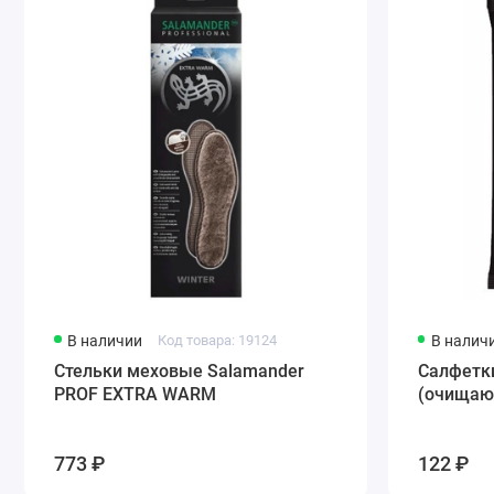
В наличии
Код товара: 19124
В налич
Стельки меховые Salamander
Салфетк
PROF EXTRA WARM
(очищающ
773 ₽
122 ₽