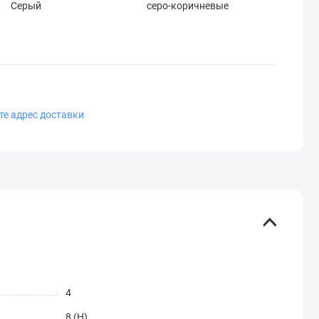
Серый
серо-коричневые
те адрес доставки
4
8 (H)