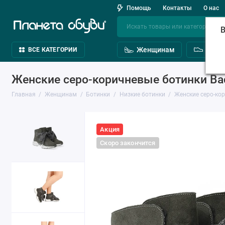
Помощь
Контакты
О нас
В
Женщинам
Мужч
ВСЕ КАТЕГОРИИ
Женские серо-коричневые ботинки Bad
Главная
Женщинам
Ботинки
Низкие ботинки
Женские серо-ко
Акция
Скоро закончится