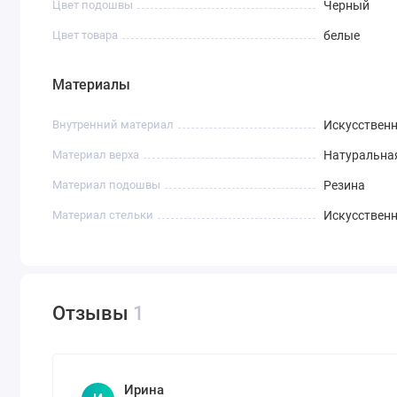
Цвет подошвы
Черный
Цвет товара
белые
Материалы
Внутренний материал
Искусствен
Материал верха
Натуральна
Материал подошвы
Резина
Материал стельки
Искусствен
Отзывы
1
Ирина