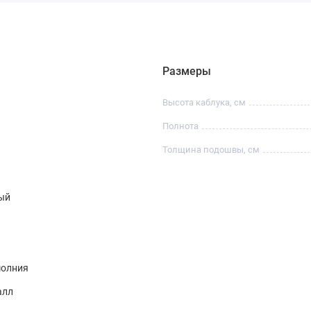
Размеры
Высота каблука, см
Полнота
Толщина подошвы, см
ый
олния
алл