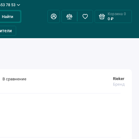
653 78 53
Корзина
0
Найти
0 ₽
ители
Rieker
В сравнение
Бренд