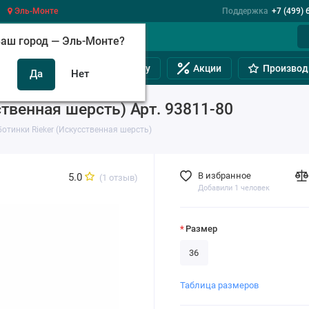
Эль-Монте
Поддержка
+7 (499) 
аш город —
Эль-Монте
?
инам
Обувь на полную ногу
Акции
Производ
твенная шерсть) Арт. 93811-80
отинки Rieker (Искусственная шерсть)
В избранное
5.0
(1 отзыв)
Добавили 1 человек
Размер
36
Таблица размеров