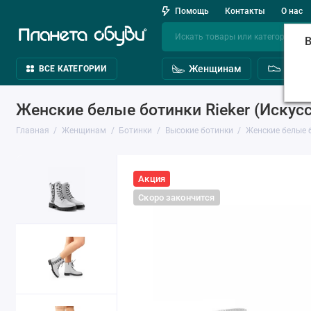
Помощь
Контакты
О нас
В
Женщинам
Мужч
ВСЕ КАТЕГОРИИ
Женские белые ботинки Rieker (Искусс
Главная
Женщинам
Ботинки
Высокие ботинки
Женские белые б
Акция
Скоро закончится