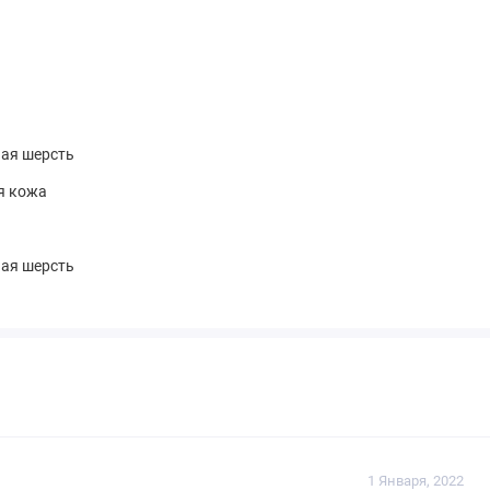
ная шерсть
я кожа
ная шерсть
1 Января, 2022