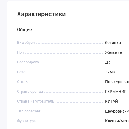
Характеристики
Общие
Вид обуви
ботинки
Пол
Женские
Распродажа
Да
Сезон
Зима
Стиль
Повседневн
Страна бренда
ГЕРМАНИЯ
Страна изготовитель
КИТАЙ
Тип застежки
Шнуровка/м
Фурнитура
Клепки/мет