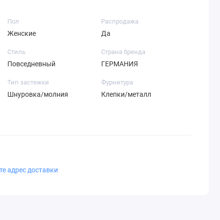
Пол
Распродажа
Женские
Да
Стиль
Страна бренда
Повседневный
ГЕРМАНИЯ
Тип застежки
Фурнитура
Шнуровка/молния
Клепки/металл
те адрес доставки