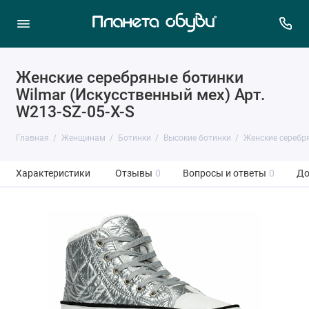
Женские серебряные ботинки
Wilmar (Искусственный мех) Арт.
W213-SZ-05-X-S
Главная
Женщинам
Ботинки
Высокие ботинки
Женские серебря
Характеристики
Отзывы
0
Вопросы и ответы
0
До