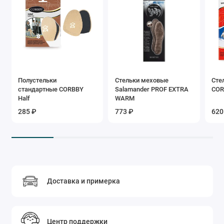
Полустельки
Стельки меховые
Сте
стандартные CORBBY
Salamander PROF EXTRA
COR
Half
WARM
285 ₽
773 ₽
620
Доставка и примерка
Центр поддержки