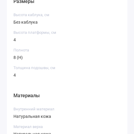
Размеры
Высота каблука, см
Без каблука
Высота платформы, см
4
Полнота
8 (H)
Толщина подошвы, см
4
Материалы
Внутренний материал
Натуральная кожа
Материал верха