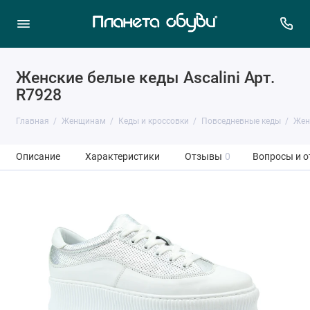
Женские белые кеды Ascalini Арт.
R7928
Главная
Женщинам
Кеды и кроссовки
Повседневные кеды
Женс
Описание
Характеристики
Отзывы
0
Вопросы и о