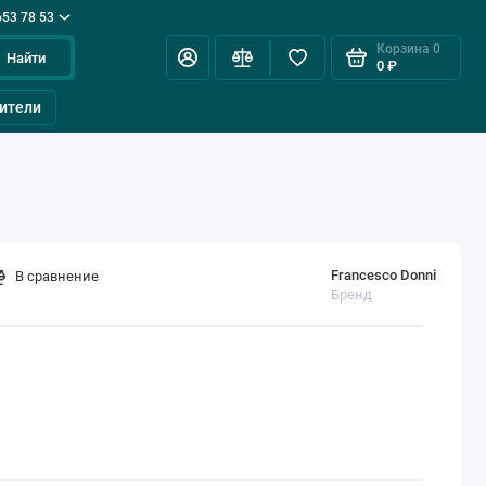
653 78 53
Корзина
0
Найти
0 ₽
ители
Francesco Donni
В сравнение
Бренд