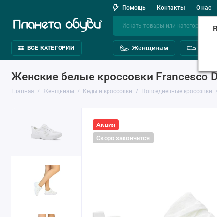
Помощь
Контакты
О нас
В
Женщинам
Мужч
ВСЕ КАТЕГОРИИ
Женские белые кроссовки Francesco Do
Главная
Женщинам
Кеды и кроссовки
Повседневные кроссовки
Акция
Скоро закончится