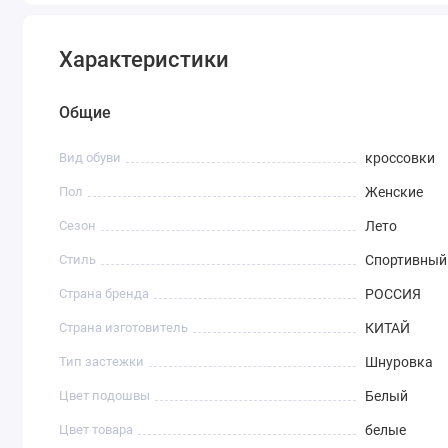
Характеристики
Общие
Вид обуви
кроссовки
Пол
Женские
Сезон
Лето
Стиль
Спортивный
Страна бренда
РОССИЯ
Страна изготовитель
КИТАЙ
Тип застежки
Шнуровка
Цвет подошвы
Белый
Цвет товара
белые