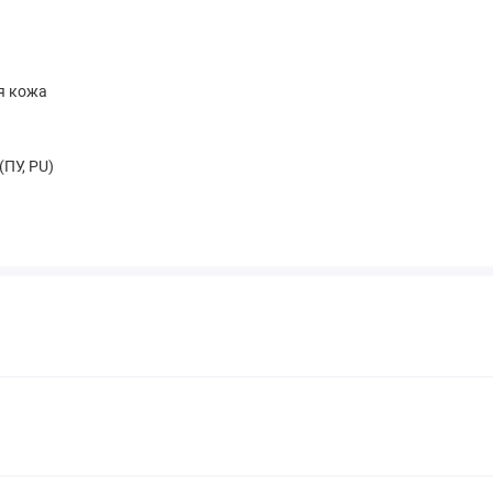
я кожа
(ПУ, PU)