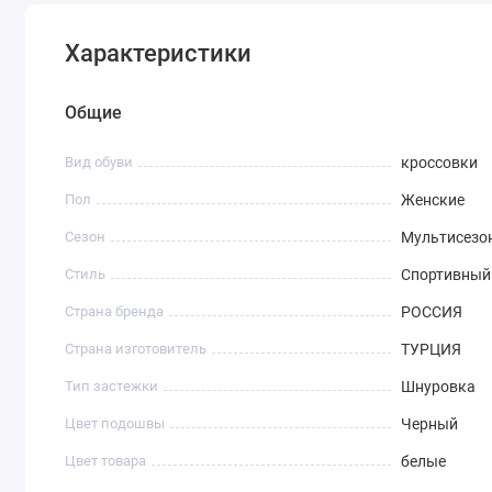
Характеристики
Общие
Вид обуви
кроссовки
Пол
Женские
Сезон
Мультисезо
Стиль
Спортивный
Страна бренда
РОССИЯ
Страна изготовитель
ТУРЦИЯ
Тип застежки
Шнуровка
Цвет подошвы
Черный
Цвет товара
белые