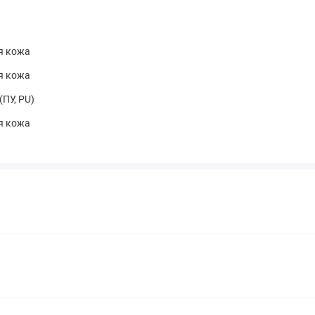
я кожа
я кожа
(ПУ, PU)
я кожа