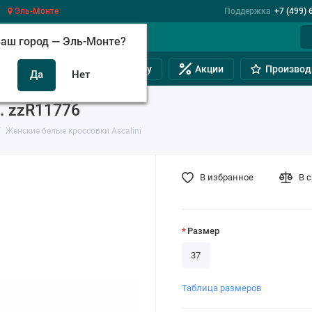
Эль-Монте
Поддержка
+7 (499) 
аш город —
Эль-Монте
?
инам
Обувь на полную ногу
Акции
Производ
. zzR11776
Женские белые кроссовки Ascalini
В избранное
В 
Размер
37
Таблица размеров