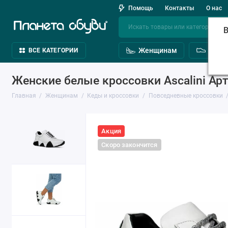
Помощь
Контакты
О нас
В
Женщинам
Мужч
ВСЕ КАТЕГОРИИ
Женские белые кроссовки Ascalini Арт
Главная
Женщинам
Кеды и кроссовки
Повседневные кроссовки
Акция
Скоро закончится