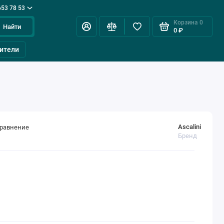
653 78 53
Корзина
0
Найти
0 ₽
ители
Ascalini
сравнение
Бренд