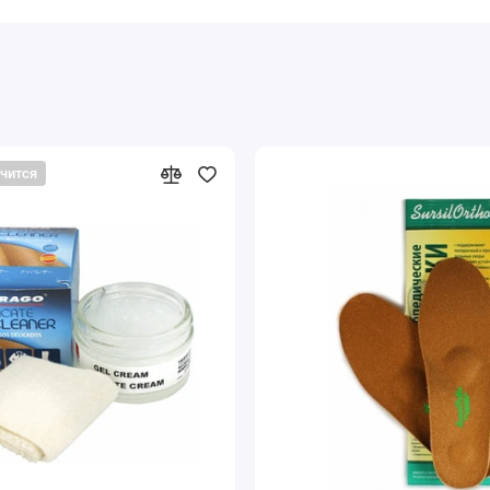
нчится