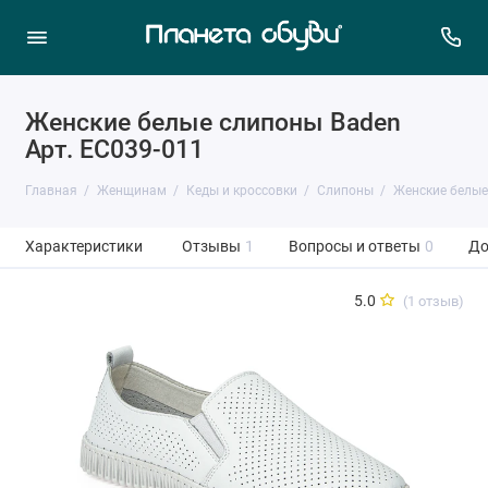
Женские белые слипоны Baden
Арт. EC039-011
Главная
Женщинам
Кеды и кроссовки
Слипоны
Женские белые
Характеристики
Отзывы
1
Вопросы и ответы
0
До
5.0
(1 отзыв)