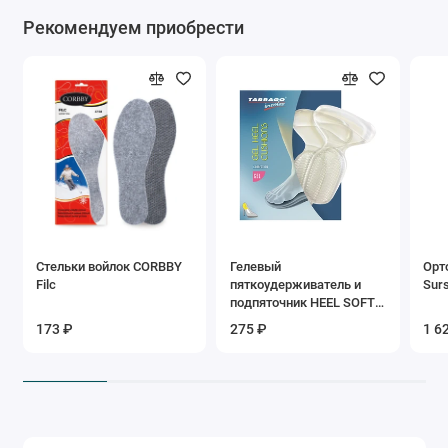
Рекомендуем приобрести
Стельки войлок CORBBY
Гелевый
Орт
Filc
пяткоудерживатель и
Surs
подпяточник HEEL SOFT
GEL Tarrago
173 ₽
275 ₽
1 6